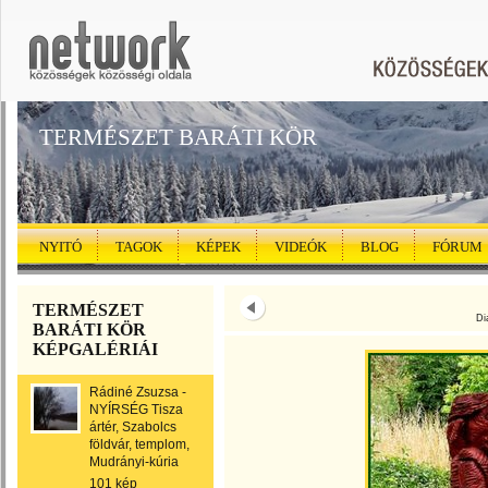
TERMÉSZET BARÁTI KÖR
NYITÓ
TAGOK
KÉPEK
VIDEÓK
BLOG
FÓRUM
TERMÉSZET
Di
BARÁTI KÖR
KÉPGALÉRIÁI
Rádiné Zsuzsa -
NYÍRSÉG Tisza
ártér, Szabolcs
földvár, templom,
Mudrányi-kúria
101 kép