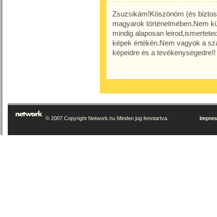
Zsuzsikám!Köszönöm (és biztos a
magyarok történelmében.Nem kül
mindig alaposan leirod,ismertete
képek értékén.Nem vagyok a sza
képeidre és a tevékenységedre!!
© 2007 Copyright Network.hu Minden jog fenntartva.
Impre