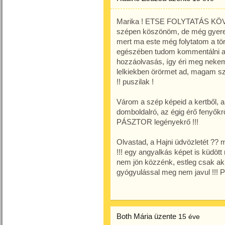
Marika ! ETSE FOLYTATÁS KÖ
szépen köszönöm, de még gyer
mert ma este még folytatom a tö
egészében tudom kommentálni a t
hozzáolvasás, így éri meg nekem a
lelkiekben örörmet ad, magam szán
!! puszilak !
Várom a szép képeid a kertből, a 
domboldalró, az égig érő fenyőkrő
PÁSZTOR legényekrő !!!
Olvastad, a Hajni üdvözletét ?? m
!!! egy angyalkás képet is küdö
nem jön közzénk, estleg csak a
gyógyulással meg nem javul !!! Pu
Both Mária
üzente
15 éve