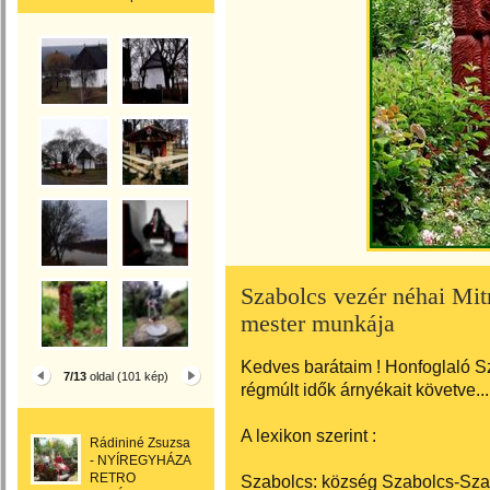
Szabolcs vezér néhai Mit
mester munkája
Kedves barátaim ! Honfoglaló S
7/13
oldal (101 kép)
régmúlt idők árnyékait követve....
A lexikon szerint :
Rádininé Zsuzsa
- NYÍREGYHÁZA
RETRO
Szabolcs: község Szabolcs-Szat