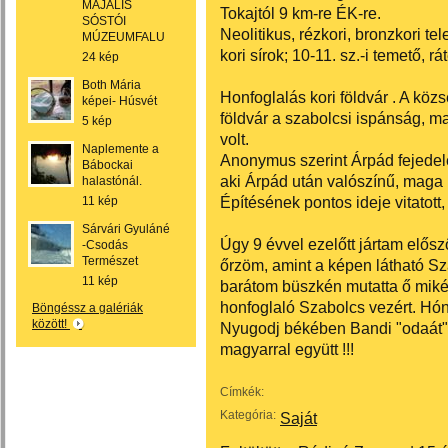
MAJÁLIS
Tokajtól 9 km-re ÉK-re.
SÓSTÓI
Neolitikus, rézkori, bronzkori tel
MÚZEUMFALU
kori sírok; 10-11. sz.-i temető, r
24 kép
Both Mária
Honfoglalás kori földvár . A közs
képei- Húsvét
földvár a szabolcsi ispánság, m
5 kép
volt.
Naplemente a
Anonymus szerint Árpád fejedel
Bábockai
aki Árpád után valószínű, maga l
halastónál.
Építésének pontos ideje vitatott,
11 kép
Sárvári Gyuláné
Úgy 9 évvel ezelőtt jártam elősz
-Csodás
Természet
őrzöm, amint a képen látható Sz
11 kép
barátom büszkén mutatta ő miké
honfoglaló Szabolcs vezért. Hón
Böngéssz a galériák
között!
Nyugodj békében Bandi "odaát",
magyarral együtt !!!
Címkék:
Kategória:
Saját