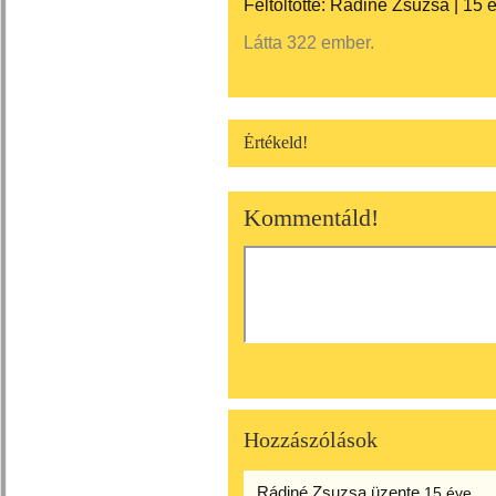
Feltöltötte:
Rádiné Zsuzsa
|
15 
Látta 322 ember.
Értékeld!
Kommentáld!
Hozzászólások
Rádiné Zsuzsa
üzente
15 éve