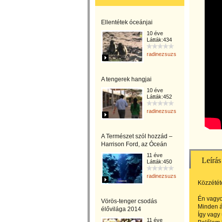
Ellentétek óceánjai
10 éve
Látták:434
radinezsuzsa
A tengerek hangjai
10 éve
Látták:452
radinezsuzsa
A Természet szól hozzád –
Harrison Ford, az Óceán
11 éve
Leírás
Látták:450
radinezsuzsa
Közzététe
Én vagyo
Vörös-tenger csodás
Minden á
élővilága 2014
Így vagy
11 éve