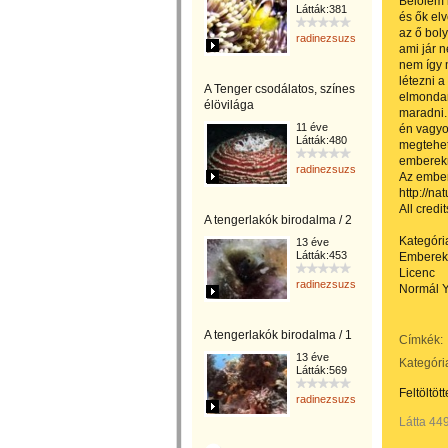
Belőlem 
Látták:381
és ők el
az ő bol
radinezsuzsa
ami jár 
nem így
létezni 
A Tenger csodálatos, színes
elmondan
élövilága
maradni.
11 éve
én vagyo
Látták:480
megtehet
emberek
radinezsuzsa
Az ember
http://na
All credi
A tengerlakók birodalma / 2
Kategóri
13 éve
Látták:453
Emberek
Licenc
radinezsuzsa
Normál Y
A tengerlakók birodalma / 1
Címkék:
13 éve
Kategóri
Látták:569
Feltöltöt
radinezsuzsa
Látta 44