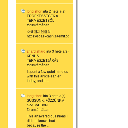
long short
írta
2 hete
a(z)
ÉRDEKESSÉGEK a
TERMÉSZETBŐL
fórumtémában:
소액결제현금화
https://soaekcash.zaemit.com/...
zhard zhard
írta
3 hete
a(z)
KENUS
TERMÉSZETJÁRÁS
fórumtémában:
I spent a few quiet minutes
with this article earlier
today, and it ...
long short
írta
3 hete
a(z)
SÜSSÜNK, FŐZZÜNK A
SZABADBAN
fórumtémában:
This answered questions I
did not know I had
because the ...