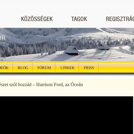
ÖR
DEÓK
BLOG
FÓRUM
LINKEK
FRISS
szet szól hozzád – Harrison Ford, az Óceán