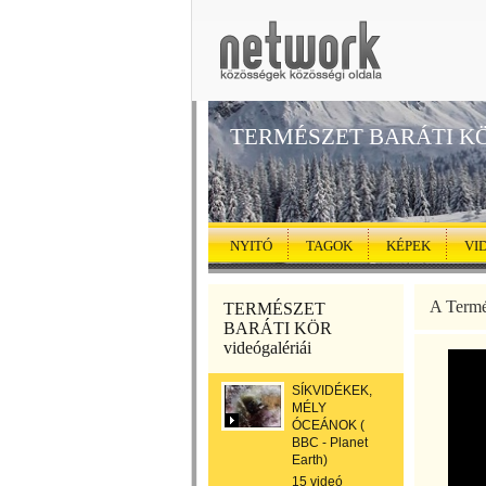
TERMÉSZET BARÁTI K
NYITÓ
TAGOK
KÉPEK
VI
A Termé
TERMÉSZET
BARÁTI KÖR
videógalériái
SÍKVIDÉKEK,
MÉLY
ÓCEÁNOK (
BBC - Planet
Earth)
15 videó