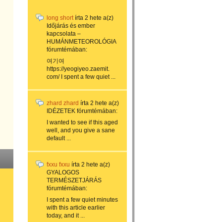
long short
írta
2 hete
a(z)
Időjárás és ember
kapcsolata –
HUMÁNMETEOROLÓGIA
fórumtémában:
여기여
https://yeogiyeo.zaemit.
com/ I spent a few quiet ...
zhard zhard
írta
2 hete
a(z)
IDÉZETEK
fórumtémában:
I wanted to see if this aged
well, and you give a sane
default ...
fxxu fxxu
írta
2 hete
a(z)
GYALOGOS
TERMÉSZETJÁRÁS
fórumtémában:
I spent a few quiet minutes
with this article earlier
today, and it ...