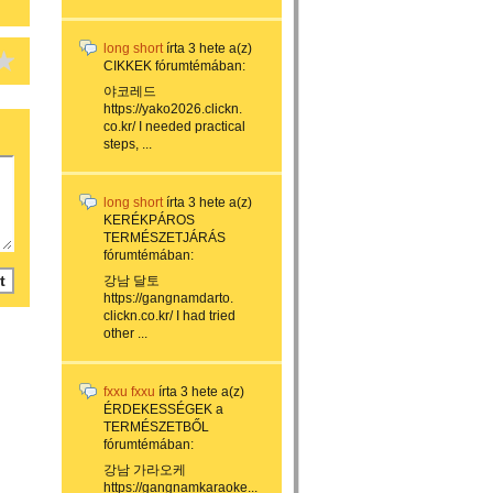
long short
írta
3 hete
a(z)
CIKKEK
fórumtémában:
야코레드
https://yako2026.clickn.
co.kr/ I needed practical
steps, ...
long short
írta
3 hete
a(z)
KERÉKPÁROS
TERMÉSZETJÁRÁS
fórumtémában:
강남 달토
https://gangnamdarto.
clickn.co.kr/ I had tried
other ...
fxxu fxxu
írta
3 hete
a(z)
ÉRDEKESSÉGEK a
TERMÉSZETBŐL
fórumtémában:
강남 가라오케
https://gangnamkaraoke...