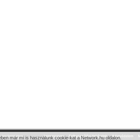
jog fenntartva.
Impresszum
Felhasználási feltételek
Adatvédelem
M
ben már mi is használunk cookie-kat a Network.hu oldalon.