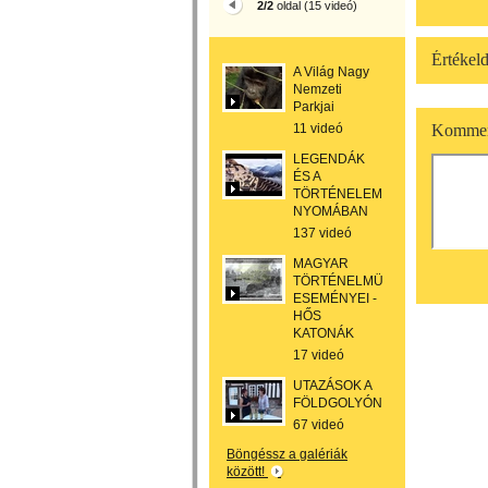
2/2
oldal (15 videó)
Értékeld
A Világ Nagy
Nemzeti
Parkjai
11 videó
Kommen
LEGENDÁK
ÉS A
TÖRTÉNELEM
NYOMÁBAN
137 videó
MAGYAR
TÖRTÉNELMÜNK
ESEMÉNYEI -
HŐS
KATONÁK
17 videó
UTAZÁSOK A
FÖLDGOLYÓN
67 videó
Böngéssz a galériák
között!