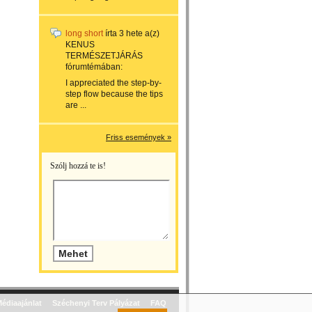
long short
írta
3 hete
a(z)
KENUS
TERMÉSZETJÁRÁS
fórumtémában:
I appreciated the step-by-
step flow because the tips
are ...
Friss események »
Szólj hozzá te is!
édiaajánlat
Széchenyi Terv Pályázat
FAQ