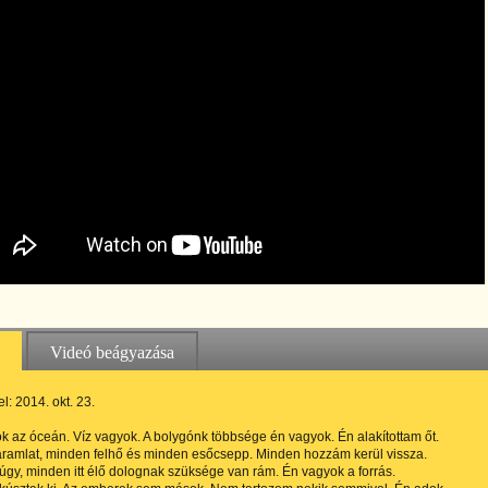
Videó beágyazása
l: 2014. okt. 23.
k az óceán. Víz vagyok. A bolygónk többsége én vagyok. Én alakítottam őt.
ramlat, minden felhő és minden esőcsepp. Minden hozzám kerül vissza.
 úgy, minden itt élő dolognak szüksége van rám. Én vagyok a forrás.