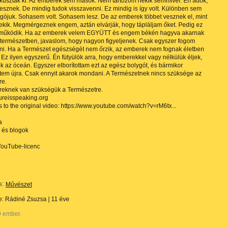
kúsztak ki. Az emberek sem mások. Nem tartozom nekik semmivel. Én adok,
vesznek. De mindig tudok visszavenni. Ez mindig is így volt. Különben sem
ygójuk. Sohasem volt. Sohasem lesz. De az emberek többet vesznek el, mint
nekik. Megmérgeznek engem, aztán elvárják, hogy tápláljam őket. Pedig ez
 működik. Ha az emberek velem EGYÜTT és engem békén hagyva akarnak
a természetben, javaslom, hogy nagyon figyeljenek. Csak egyszer fogom
i. Ha a Természet egészségét nem őrzik, az emberek nem fognak életben
 Ez ilyen egyszerű. Én fütyülök arra, hogy emberekkel vagy nélkülük éljek,
k az óceán. Egyszer elborítottam ezt az egész bolygót, és bármikor
em újra. Csak ennyit akarok mondani. A Természetnek nincs szüksége az
re.
eknek van szükségük a Természetre.
tureisspeaking.org
ts to the original video: https://www.youtube.com/watch?v=rM6tx...
a
 és blogok
ouTube-licenc
a:
Művészet
te:
Rádiné Zsuzsa
|
11 éve
9 ember.