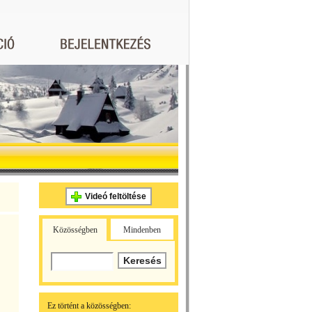
Videó feltöltése
Közösségben
Mindenben
Ez történt a közösségben: