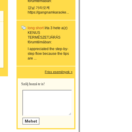
fórumtémában:
강남 가라오케
https://gangnamkaraoke...
long short
írta
3 hete
a(z)
KENUS
TERMÉSZETJÁRÁS
fórumtémában:
I appreciated the step-by-
step flow because the tips
are ...
Friss események »
Szólj hozzá te is!