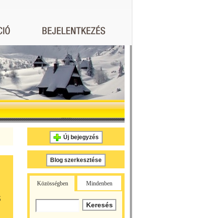
Új bejegyzés
Blog szerkesztése
Közösségben
Mindenben
ő