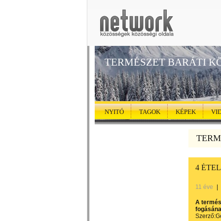
TERMÉSZET BARÁTI K
NYITÓ
TAGOK
KÉPEK
VI
TERMÉ
4 ÉTE
11 éve
|
A termés
fogásána
Szerző:G