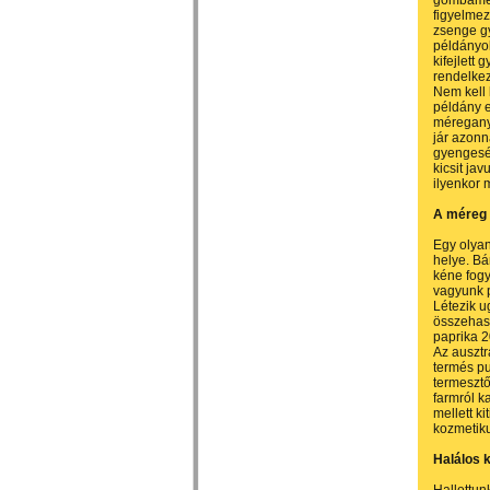
gombamérg
figyelmez
zsenge gy
példányok
kifejlett 
rendelkez
Nem kell 
példány e
méregany
jár azonn
gyengeség
kicsit ja
ilyenkor 
A méreg 
Egy olya
helye. Bá
kéne fogy
vagyunk 
Létezik u
összehaso
paprika 2
Az ausztr
termés pu
termesztő
farmról k
mellett k
kozmetik
Halálos 