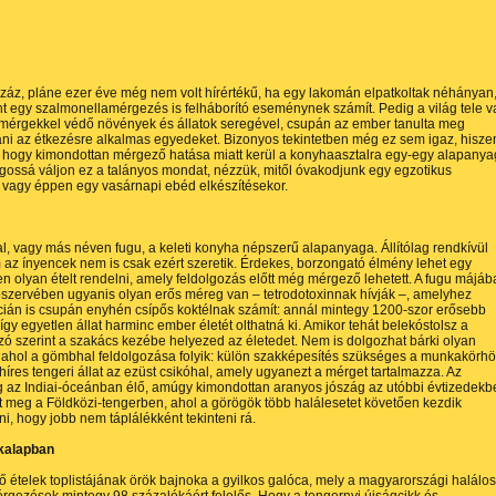
áz, pláne ezer éve még nem volt hírértékű, ha egy lakomán elpatkoltak néhányan
t egy szalmonellamérgezés is felháborító eseménynek számít. Pedig a világ tele v
mérgekkel védő növények és állatok seregével, csupán az ember tanulta meg
ani az étkezésre alkalmas egyedeket. Bizonyos tekintetben még ez sem igaz, hisze
, hogy kimondottan mérgező hatása miatt kerül a konyhaasztalra egy-egy alapanya
gossá váljon ez a talányos mondat, nézzük, mitől óvakodjunk egy egzotikus
vagy éppen egy vasárnapi ebéd elkészítésekor.
, vagy más néven fugu, a keleti konyha népszerű alapanyaga. Állítólag rendkívül
 az ínyencek nem is csak ezért szeretik. Érdekes, borzongató élmény lehet egy
n olyan ételt rendelni, amely feldolgozás előtt még mérgező lehetett. A fugu májá
zervében ugyanis olyan erős méreg van – tetrodotoxinnak hívják –, amelyhez
cián is csupán enyhén csípős koktélnak számít: annál mintegy 1200-szor erősebb
 így egyetlen állat harminc ember életét olthatná ki. Amikor tehát belekóstolsz a
zó szerint a szakács kezébe helyezed az életedet. Nem is dolgozhat bárki olyan
ahol a gömbhal feldolgozása folyik: külön szakképesítés szükséges a munkakörhö
íres tengeri állat az ezüst csikóhal, amely ugyanezt a mérget tartalmazza. Az
g az Indiai-óceánban élő, amúgy kimondottan aranyos jószág az utóbbi évtizedekb
t meg a Földközi-tengerben, ahol a görögök több halálesetet követően kezdik
i, hogy jobb nem táplálékként tekinteni rá.
 kalapban
 ételek toplistájának örök bajnoka a gyilkos galóca, mely a magyarországi halálos