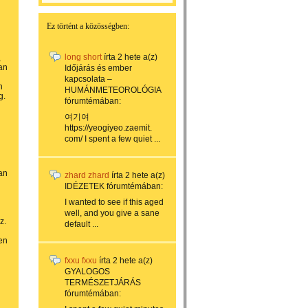
Ez történt a közösségben:
long short
írta
2 hete
a(z)
,
an
Időjárás és ember
kapcsolata –
n
HUMÁNMETEOROLÓGIA
g.
fórumtémában:
여기여
https://yeogiyeo.zaemit.
com/ I spent a few quiet ...
ban
zhard zhard
írta
2 hete
a(z)
IDÉZETEK
fórumtémában:
I wanted to see if this aged
well, and you give a sane
z.
default ...
en
fxxu fxxu
írta
2 hete
a(z)
GYALOGOS
TERMÉSZETJÁRÁS
fórumtémában: