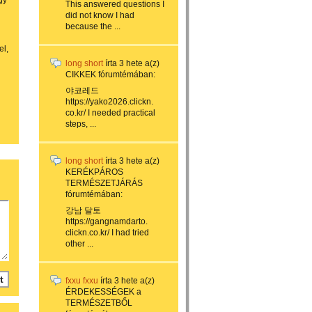
gy
This answered questions I
did not know I had
because the ...
el,
long short
írta
3 hete
a(z)
CIKKEK
fórumtémában:
야코레드
https://yako2026.clickn.
co.kr/ I needed practical
steps, ...
long short
írta
3 hete
a(z)
KERÉKPÁROS
TERMÉSZETJÁRÁS
fórumtémában:
강남 달토
https://gangnamdarto.
clickn.co.kr/ I had tried
other ...
fxxu fxxu
írta
3 hete
a(z)
ÉRDEKESSÉGEK a
TERMÉSZETBŐL