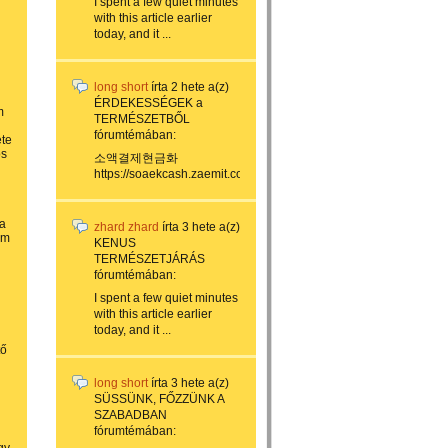
I spent a few quiet minutes
with this article earlier
today, and it ...
long short
írta
2 hete
a(z)
ÉRDEKESSÉGEK a
m
TERMÉSZETBŐL
fórumtémában:
ete
os
소액결제현금화
https://soaekcash.zaemit.com/...
 a
zhard zhard
írta
3 hete
a(z)
ám
KENUS
TERMÉSZETJÁRÁS
fórumtémában:
I spent a few quiet minutes
with this article earlier
today, and it ...
tő
long short
írta
3 hete
a(z)
SÜSSÜNK, FŐZZÜNK A
SZABADBAN
fórumtémában: