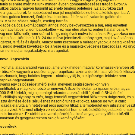
ezések mintegy 98 százalékáért felelős. Hogy a tengernyi újságcikk és
tetés ellenére miért hallunk minden évben gombamérgezéses tragédiákról? A
ilkos galóca nagyon hasonlít az ehető bimbós pöfetegre. Ez a burokba zárt
ra igaz, a burok felmetszésével már jól megkülönböztethető a kétféle gomba. A
gyilkos galóca lemezei, tönkje és a bocskora fehér színű, valamint gallérral is
ik. A színe zöldes, sárgás, esetleg barnás.
kiadós galócalakomát csapni ahhoz, hogy bekövetkezzen a baj, elég egyetlen
gy nagy lábosnyi gombapörköltbe – ez már elég akár tíz ember halálához is. A
ag nem kifőzhető, nem szárad ki, így még évek múlva is hatásos. Fogyasztása ne
ali halállal, körülbelül 18–24 óra múlva jelentkezik a hányinger, majd az általános
érzet, fejfájás és ájulás. Amikor hatni kezdenek a méreganyagok, a beteg közérz
vul, pedig ilyenkor következik be a vese és a májsejtek végzetes károsodása. Az orv
már nem tudja megakadályozni a tragédiát.
neve: kapszaicin
n konyhai alapanyagról van szó, amelynek minden magyar konyhaszekrényben ott
r büszkék vagyunk a csípős magyar paprikára, azért a derék hazai vörösből kilósz
asztanunk, hogy halálos legyen – akárhogy fáj is, a csípősséget tekintve nem
paprika-nagyhatalom.
gyanis egy csípősséget mérő skála, melynek segítségével könnyen
nlíthatók a világ különböző terményei. A Scoville-skálán az igazán erős magyar
000 SHU értékű, míg a jelenlegi rekorder ausztrál chili 1,4 millió SHU értékű.
ál chilifajta olyannyira erős, hogy termelői vegyvédelmi öltözetben dolgoznak, és a
szta érintése égési sérüléshez hasonló tüneteket okoz. Marcel de Wit, a chilit
 gazda elárulta a hihetetlenül erős paprika titkát: a termőterület egy gilisztatenyész
apja a vizet. A farmról elfolyó víz növekedési hormonok és különleges baktériumok
itint is tartalmaz. Ez utóbbi a rovarok páncélját alkotó anyag, amely többek között
umokban és gyógyszerekben szolgál keményítőként.
keverékek