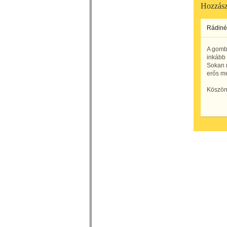
Hozzász
Rádiné
A gombá
inkább
Sokan 
erős m
Köszön