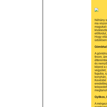
Néhány sz
ma viszon
magukat 
kiválaszt
előfordul
Hogy vilá
üdülésen 
Gömbhal
A gömbhal
finom, ám
étterembe
és nemzős
képest a 
vegyület,
fuguba, s
konyhán, 
Kevésbé h
eredetile
telepedet
megtanuln
Gyilkos,
A mérgező