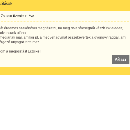
ólások
 Zsuzsa
üzente
11 éve
t érdemes szakértővel megnézetni, ha meg ritka féleségből készítünk eledelt,
 olvassunk utána.
megjárták már, amikor pl. a medvehagymát összekeverték a gyöngyvirággal, ami
érgező anyagot tartalmaz.
öm a megosztást Erzsike !
Válasz