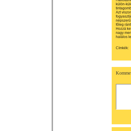
Hallottun
külön-kül
tintagomb
Azt viszo
fogyasztá
népszerű 
főleg ránt
Hozzá kel
nagy menn
halálos l
Címkék:
Kommen