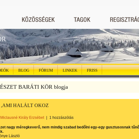
ÖR
DEÓK
BLOG
FÓRUM
LINKEK
FRISS
SZET BARÁTI KÖR blogja
L ,AMI HALÁLT OKOZ
Miclausné Király Erzsébet
|
1 hozzászólás
zet nagy méregkeverő, nem mindig szabad bedőlni egy-egy gusztusosnak tűn
k.
önye László