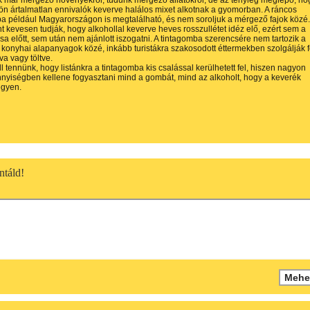
k már mérgező növényekről, tudunk mérgező állatokról, de az tényleg meglepő, ho
ön ártalmatlan ennivalók keverve halálos mixet alkotnak a gyomorban. A ráncos
a például Magyarországon is megtalálható, és nem soroljuk a mérgező fajok közé.
nt kevesen tudják, hogy alkohollal keverve heves rosszullétet idéz elő, ezért sem a
sa előtt, sem után nem ajánlott iszogatni. A tintagomba szerencsére nem tartozik a
konyhai alapanyagok közé, inkább turistákra szakosodott éttermekben szolgálják f
va vagy töltve.
l tennünk, hogy listánkra a tintagomba kis csalással kerülhetett fel, hiszen nagyon
yiségben kellene fogyasztani mind a gombát, mind az alkoholt, hogy a keverék
egyen.
táld!