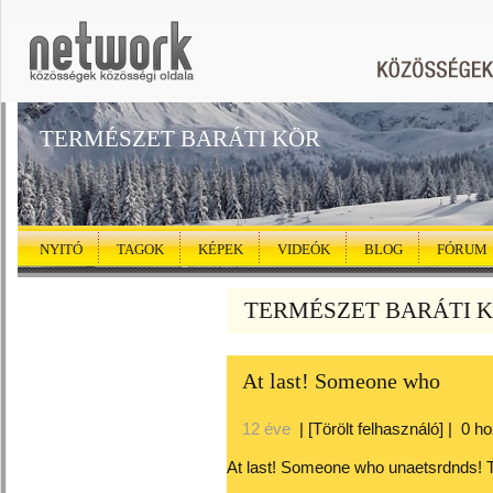
TERMÉSZET BARÁTI KÖR
NYITÓ
TAGOK
KÉPEK
VIDEÓK
BLOG
FÓRUM
TERMÉSZET BARÁTI KÖ
At last! Someone who
12 éve
|
[Törölt felhasználó]
|
0 h
At last! Someone who unaetsrdnds! T