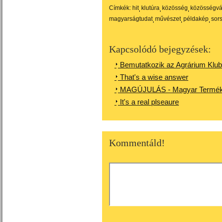
Címkék:
hit
klutúra
közösség
közösségvá
magyarságtudat
művészet
példakép
sor
Kapcsolódó bejegyzések:
Bemutatkozik az Agrárium Klub
That's a wise answer
MAGÚJULÁS - Magyar Termék
It's a real plseaure
Kommentáld!