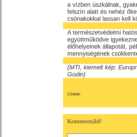
a vízben úszkálnak, gyak
felszín alatt és nehéz őke
csónakokkal lassan kell k
A természetvédelmi hatós
együttműködve igyekezne
élőhelyeinek állapotát, p
mennyiségének csökkenté
(MTI, kiemelt kép: Europ
Godin)
Címkék:
Kommentáld!