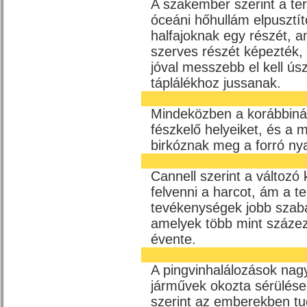
A szakember szerint a ter
óceáni hőhullám elpusztí
halfajoknak egy részét, a
szerves részét képezték,
jóval messzebb el kell úsz
táplálékhoz jussanak.
Mindeközben a korábbiná
fészkelő helyeiket, és a
birkóznak meg a forró ny
Cannell szerint a változó 
felvenni a harcot, ám a te
tevékenységek jobb szab
amelyek több mint százeze
évente.
A pingvinhalálozások nagy
járművek okozta sérülése
szerint az emberekben tud