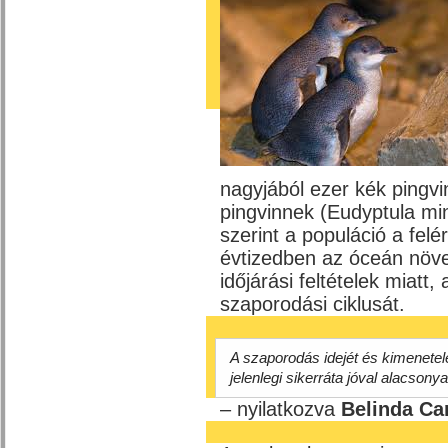
nagyjából ezer kék pingv
pingvinnek (Eudyptula mi
szerint a populáció a felé
évtizedben az óceán növe
időjárási feltételek miatt
szaporodási ciklusát.
A szaporodás idejét és kimenetelé
jelenlegi sikerráta jóval alacson
– nyilatkozva
Belinda Ca