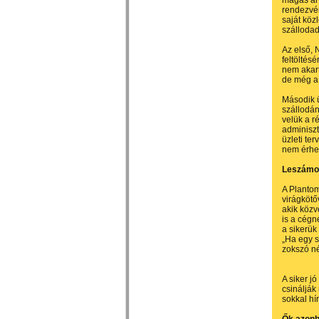
magas ár
rendezvén
saját köz
szállodad
Az első, 
feltöltés
nem akart
de még a 
Második ü
szállodán
velük a r
adminiszt
üzleti te
nem érhet
Leszámol
A Plantom
virágkötő
akik közv
is a cégn
a sikerük
„Ha egy s
zokszó né
A siker j
csinálják
sokkal hí