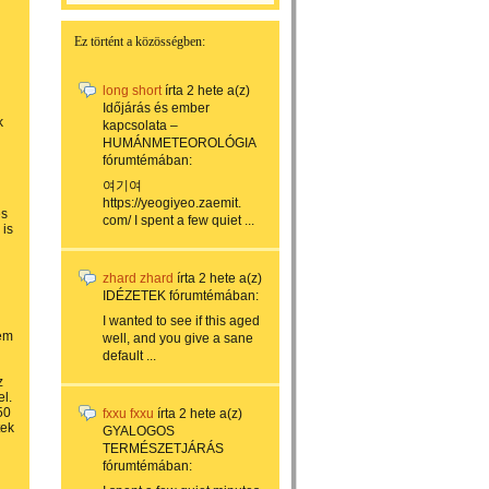
Ez történt a közösségben:
long short
írta
2 hete
a(z)
Időjárás és ember
k
kapcsolata –
HUMÁNMETEOROLÓGIA
fórumtémában:
여기여
https://yeogiyeo.zaemit.
és
com/ I spent a few quiet ...
 is
zhard zhard
írta
2 hete
a(z)
IDÉZETEK
fórumtémában:
I wanted to see if this aged
nem
well, and you give a sane
default ...
g
z
el.
50
fxxu fxxu
írta
2 hete
a(z)
tek
GYALOGOS
TERMÉSZETJÁRÁS
fórumtémában: