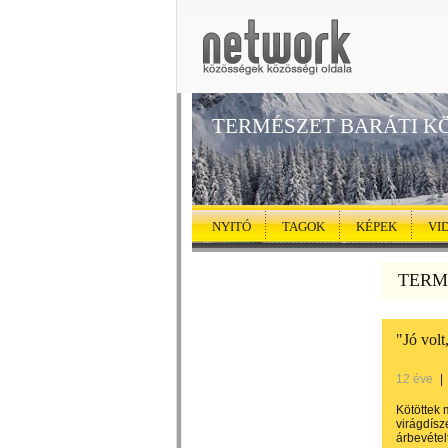
TERMÉSZET BARÁTI K
NYITÓ
TAGOK
KÉPEK
VI
TERMÉ
"Jó vol
12 éve
|
Kötöttek 
virágdísze
árbevétel