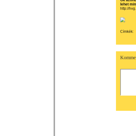
Ők azonb
lehet min
http://hvg
Címkék:
Kommen