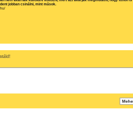
an nem akarnak külföldre költözni, mert azt akarják megmutatni, hogy itthon is
dent jobban csinálni, mint mások.
.hu/
táld!