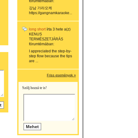
fórumtémában:
강남 가라오케
https://gangnamkaraoke...
long short
írta
3 hete
a(z)
KENUS
TERMÉSZETJÁRÁS
fórumtémában:
I appreciated the step-by-
step flow because the tips
are ...
Friss események »
Szólj hozzá te is!