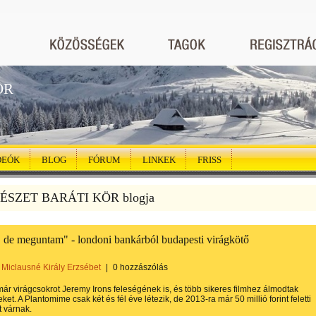
ÖR
DEÓK
BLOG
FÓRUM
LINKEK
FRISS
SZET BARÁTI KÖR blogja
t, de meguntam" - londoni bankárból budapesti virágkötő
Miclausné Király Erzsébet
|
0 hozzászólás
már virágcsokrot Jeremy Irons feleségének is, és több sikeres filmhez álmodtak
ket. A Plantomime csak két és fél éve létezik, de 2013-ra már 50 millió forint feletti
t várnak.