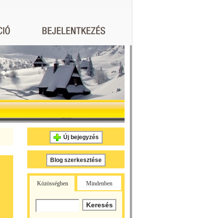
Új bejegyzés
Blog szerkesztése
Közösségben
Mindenben