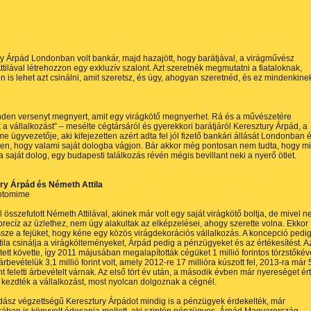
y Árpád Londonban volt bankár, majd hazajött, hogy barátjával, a virágművész
tilával létrehozzon egy exkluzív szalont. Azt szeretnék megmutatni a fiataloknak,
on is lehet azt csinálni, amit szeretsz, és úgy, ahogyan szeretnéd, és ez mindenkine
inden versenyt megnyert, amit egy virágkötő megnyerhet. Rá és a művészetére
 a vállalkozást” – mesélte cégtársáról és gyerekkori barátjáról Keresztury Árpád, a
e ügyvezetője, aki kifejezetten azért adta fel jól fizető bankári állását Londonban 
n, hogy valami saját dologba vágjon. Bár akkor még pontosan nem tudta, hogy mi
a saját dolog, egy budapesti találkozás révén mégis bevillant neki a nyerő ötlet.
ry Árpád és Németh Attila
antomime
l összefutott Németh Attilával, akinek már volt egy saját virágkötő boltja, de mivel 
 precíz az üzlethez, nem úgy alakultak az elképzelései, ahogy szerette volna. Ekkor
sze a fejüket, hogy kéne egy közös virágdekorációs vállalkozás. A koncepció pedi
Attila csinálja a virágkölteményeket, Árpád pedig a pénzügyeket és az értékesítést. A
t tett követte, így 2011 májusában megalapították cégüket 1 millió forintos törzstőkév
rbevételük 3,1 millió forint volt, amely 2012-re 17 millióra kúszott fel, 2013-ra már 
int feletti árbevételt várnak. Az első tört év után, a második évben már nyereséget ér
n kezdték a vállalkozást, most nyolcan dolgoznak a cégnél.
ász végzettségű Keresztury Árpádot mindig is a pénzügyek érdekelték, már