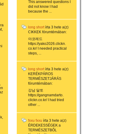
This answered questions I
pád
did not know I had
because the ...
ira
long short
írta
3 hete
a(z)
t,
CIKKEK
fórumtémában:
야코레드
https://yako2026.clickn.
ni
co.kr/ I needed practical
steps, ...
long short
írta
3 hete
a(z)
KERÉKPÁROS
TERMÉSZETJÁRÁS
fórumtémában:
,
en
강남 달토
az
https://gangnamdarto.
clickn.co.kr/ I had tried
other ...
k,
fxxu fxxu
írta
3 hete
a(z)
ÉRDEKESSÉGEK a
TERMÉSZETBŐL