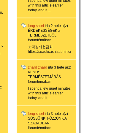
I spent a few quiet minutes
with this article earlier
today, and it ...
m.
long short
írta
2 hete
a(z)
ÉRDEKESSÉGEK a
TERMÉSZETBŐL
fórumtémában:
zív
소액결제현금화
https://soaekcash.zaemit.com/...
i
zhard zhard
írta
3 hete
a(z)
KENUS
TERMÉSZETJÁRÁS
fórumtémában:
t
I spent a few quiet minutes
with this article earlier
today, and it ...
long short
írta
3 hete
a(z)
SÜSSÜNK, FŐZZÜNK A
SZABADBAN
fórumtémában: