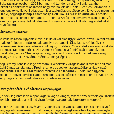
ában is könyvelt édesapja mellett, aki szintén pénzügyes. Árpád Magyarország
atlakozásának évében, 2004-ben ment ki Londonba a City Bankhoz, ahol
ként és bankárként összesen négy évet töltött, de Costa Ricán és Bolíviában is
 egy-egy évig, illetve Budapesten is a szakmájában. „Szép volt, jó volt, de megunta
tett ki, hogy egész nap a számítógép előtt ülök, és másnak termelem a profitot,
 nem alkotok semmi maradandót” – mondja Árpád, aki anyanyelvi szinten beszél
s nagyon jól spanyolul. Mindez megkönnyíti számára a külföldi megrendelőkkel
árgyalásokat.
vállalatokra utaznak
tő-vállalkozással ugyanis eleve a külföldi vállalati ügyfélkört célozták. Főként exklu
ydekorációban gondolkodtak, amelyet budapesti, ötcsillagos szállodáknak
 értékesíteni. A terv maradéktalanul bejött, ügyfeleik 70 százaléka ma már a vállalat
l érkezik. Megrendelőik között vannak például a világhírű szállodahálózatok
 szállodái, vagy a Shell olajipari cég, de kisebb vásárlóik közé tartoznak még
i vagy nemzetközi sztárok, médiaszemélyiségek is.
ég Jeremy Irons felesége számára is készítettek virágcsokrot, illetve rendelt már
ilághírű magyar startup, a Prezi is, amely egyébként szomszédjuk a Nagymező
Megrendeléseik 10 ezer forinttól többmilliósig terjednek. Eddigi legnagyobb
ésük, amelyet egy ötcsillagos szállodának teljesítettek, 3 millió forint bevétel hozot
 egy nagyszabású szálloda- és szobadekoráció volt.
d virágtőzsdéről is vásárolnak alapanyagot
, díszek legfontosabb alapanyagát a vágott virágot, főként hazai termelőktől szerzik
gyobb munkákra a holland virágtőzsdén vásárolnak, brókereken keresztül.
ime-hez hasonló exkluzív virágszalon csak 4-5 van Budapesten. Ők mind kiváló
n, egyedi termékeket hoznak létre, a magyar átlagkeresethez képest viszonylag