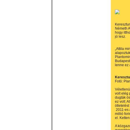
Keresztur
Németh At
hogy itth
jó lesz.
„Attila m
alapoztuk
Plantomim
Budapeste
lenne ez 
Keresztu
Fotó: Pl
Véletlenü
volt elég
dugták ös
ez volt: 
ötletelés
2011-es á
millió for
el. Kette
A közgazd