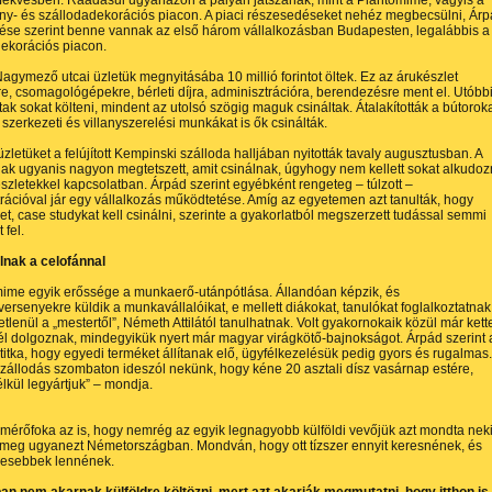
fekvésben. Ráadásul ugyanazon a pályán játszanak, mint a Plantomime, vagyis a
y- és szállodadekorációs piacon. A piaci részesedéseket nehéz megbecsülni, Ár
lése szerint benne vannak az első három vállalkozásban Budapesten, legalábbis a
ekorációs piacon.
Nagymező utcai üzletük megnyitásába 10 millió forintot öltek. Ez az árukészlet
ére, csomagológépekre, bérleti díjra, adminisztrációra, berendezésre ment el. Utóbb
ak sokat költeni, mindent az utolsó szögig maguk csináltak. Átalakították a bútoroka
szerkezeti és villanyszerelési munkákat is ők csinálták.
zletüket a felújított Kempinski szálloda halljában nyitották tavaly augusztusban. A
ak ugyanis nagyon megtetszett, amit csinálnak, úgyhogy nem kellett sokat alkudoz
észletekkel kapcsolatban. Árpád szerint egyébként rengeteg – túlzott –
rációval jár egy vállalkozás működtetése. Amíg az egyetemen azt tanulták, hogy
rvet, case studykat kell csinálni, szerinte a gyakorlatból megszerzett tudással semmi
 fel.
nak a celofánnal
ime egyik erőssége a munkaerő-utánpótlása. Állandóan képzik, és
versenyekre küldik a munkavállalóikat, e mellett diákokat, tanulókat foglalkoztatnak
etlenül a „mestertől”, Németh Attilától tanulhatnak. Volt gyakornokaik közül már kett
él dolgoznak, mindegyikük nyert már magyar virágkötő-bajnokságot. Árpád szerint 
 titka, hogy egyedi terméket állítanak elő, ügyfélkezelésük pedig gyors és rugalmas.
zállodás szombaton ideszól nekünk, hogy kéne 20 asztali dísz vasárnap estére,
lkül legyártjuk” – mondja.
ó mérőfoka az is, hogy nemrég az egyik legnagyobb külföldi vevőjük azt mondta neki
 meg ugyanezt Németországban. Mondván, hogy ott tízszer ennyit keresnének, és
resebbek lennének.