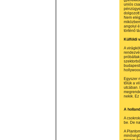
gyerekkor
uniós cs
pénzügyes
dolgozott
Nem elégí
miközben
angolul é
történő t
Külföldi 
A virágkö
rendezvén
próbáltak
szektorbó
budapesti
hollywood
Egyszer m
tőlük a v
utcában. 
megrendel
nekik. Ez
A hollan
A csokrok
be. De na
A Plantom
minőségbe