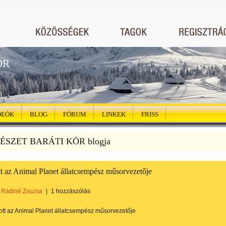
ÖR
DEÓK
BLOG
FÓRUM
LINKEK
FRISS
SZET BARÁTI KÖR blogja
t az Animal Planet állatcsempész műsorvezetője
Rádiné Zsuzsa
|
1 hozzászólás