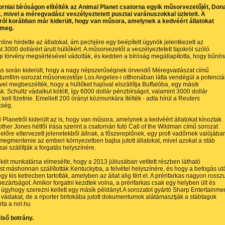
orniai bíróságon elítélték az Animal Planet csatorna egyik műsorvezetőjét, Don
, mivel a méregvadász veszélyeztetett pusztai varánuszokkal üzletelt. A
ról korábban már kiderült, hogy van műsora, amelynek a kedvéért állatokat
 meg.
nline hirdette az állatokat, ám pechjére egy beépített ügynök jelentkezett az
 3000 dollárért árult hüllőkért. A műsorvezetőt a veszélyeztetett fajokról szóló
i törvény megsértésével vádolták, és kedden a bíróság megállapította, hogy bűnös
ás során kiderült, hogy a nagy népszerűségnek örvendő Méregvadászat című
mfilm-sorozat műsorvezetője Los Angeles-i otthonában látta vendégül a potenciál
ivel megbeszélték, hogy a hüllőket hajóval elszállítja Buffalóba, egy másik
k. Schultz vádalkut kötött, így 6000 dollár pénzbírságot, valamint 3000 dollár
 kell fizetnie. Emellett 200 órányi közmunkára ítélték -
adta hírül a Reuters
kség.
 Planetről kiderült az is, hogy van műsora, amelynek a kedvéért állatokat kínoztak
ther Jones hétfői írása
szerint a csatornán futó Call of the Wildman című sorozat
 előre eltervezett jelenetekből állnak, a főszereplőnek, egy profi vadőrnek valójába
megmentenie az emberi környezetben bajba jutott állatokat, mivel azokat a stáb
ai szállítják a forgatás helyszínére.
 két munkatársa elmesélte, hogy a 2013 júliusában vetített részben látható
ast máshonnan szállították Kentuckyba, a felvétel helyszínére, és hogy a befogás ut
gy kis ketrecben tartották, amelyben az állat alig fért el. A prérifarkas nagyon rosszu
 bezártságot. Amikor forgatni kezdtek volna, a prérifarkas csak egy helyben ült és
 úgyhogy szerezni kellett egy másik példányt.A sorozatot gyártó Sharp Entertainme
 vádakat, de a riporter birtokába jutott dokumentumok alátámasztják a stábtagok
írta a nol.hu
lső botrány.