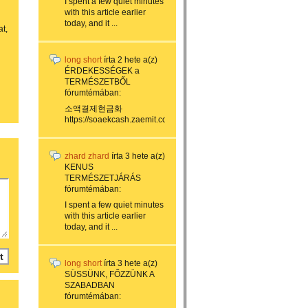
I spent a few quiet minutes
with this article earlier
today, and it ...
at,
long short
írta
2 hete
a(z)
ÉRDEKESSÉGEK a
TERMÉSZETBŐL
fórumtémában:
소액결제현금화
https://soaekcash.zaemit.com/...
zhard zhard
írta
3 hete
a(z)
KENUS
TERMÉSZETJÁRÁS
fórumtémában:
I spent a few quiet minutes
with this article earlier
today, and it ...
long short
írta
3 hete
a(z)
SÜSSÜNK, FŐZZÜNK A
SZABADBAN
fórumtémában: