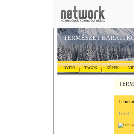
TERMÉSZET BARÁTI K
NYITÓ
TAGOK
KÉPEK
VI
TERMÉ
Lebukot
12 éve
|