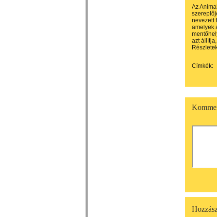
Az Animal
szereplőj
nevezett 
amelyek a
mentőhely
azt állít
Részlete
Címkék:
Kommen
Hozzász