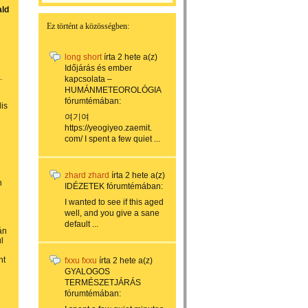
ald
Ez történt a közösségben:
long short
írta
2 hete
a(z)
Időjárás és ember
.
kapcsolata –
HUMÁNMETEOROLÓGIA
fórumtémában:
is
여기여
https://yeogiyeo.zaemit.
com/ I spent a few quiet ...
zhard zhard
írta
2 hete
a(z)
n
IDÉZETEK
fórumtémában:
I wanted to see if this aged
well, and you give a sane
default ...
án
l
nt
fxxu fxxu
írta
2 hete
a(z)
GYALOGOS
TERMÉSZETJÁRÁS
fórumtémában: