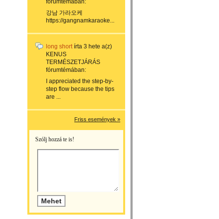
fórumtémában:
강남 가라오케
https://gangnamkaraoke...
long short
írta
3 hete
a(z)
KENUS
TERMÉSZETJÁRÁS
fórumtémában:
I appreciated the step-by-
step flow because the tips
are ...
Friss események »
Szólj hozzá te is!