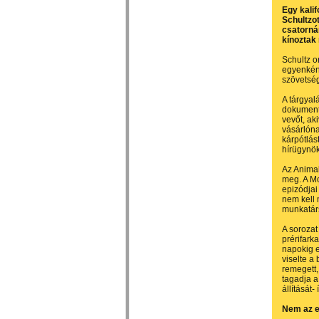
Egy kalif
Schultzot
csatorná
kínoztak
Schultz o
egyenként
szövetség
A tárgyal
dokumentu
vevőt, ak
vásárlóna
kárpótlást
hírügynö
Az Animal
meg. A
Mo
epizódjai
nem kell 
munkatárs
A sorozat
prérifark
napokig e
viselte a
remegett,
tagadja a
állítását-
Nem az e