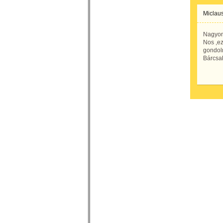
Miclaus
Nagyon 
Nos ,ez
gondol
Bárcsak