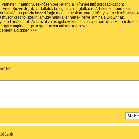
 Planeten nálunk “A Teknősember kalandjai” címmel futó sorozat központi
e Ernie Brown Jr., aki vadállatok befogásával foglalkozik. A Teknősembernek is
férfi általában puszta kézzel fogja meg a házakba, városi környezetbe került állatok
 műsor készítői szerint amúgy halálra lennének ítélve, ám hála Brownnak,
ekre kerülhetnek. A sorozat valóságshow-ként fut a csatornán, de a Mother Jones
ja, hogy valójában egy megrendezett műsorról van szó.
k ebben a cikkben >>>
táld!
ólások