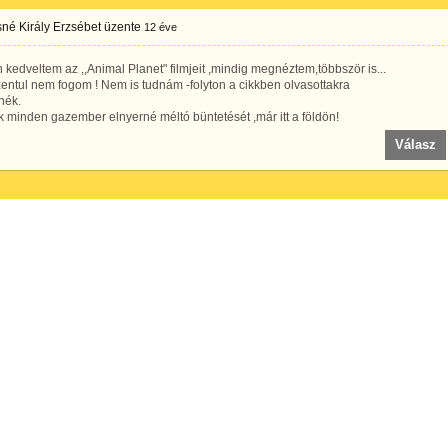
né Király Erzsébet
üzente
12 éve
kedveltem az ,,Animal Planet" filmjeit ,mindig megnéztem,többször is...
entul nem fogom ! Nem is tudnám -folyton a cikkben olvasottakra
nék.
 minden gazember elnyerné méltó büntetését ,már itt a földön!
Válasz