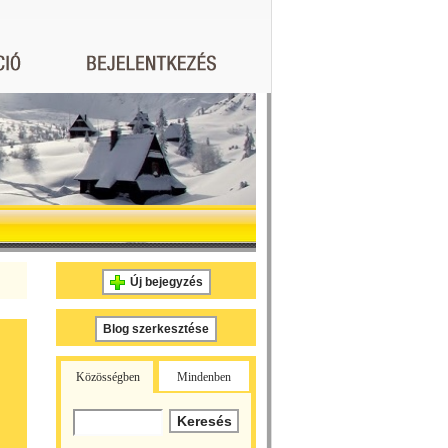
Új bejegyzés
Blog szerkesztése
Közösségben
Mindenben