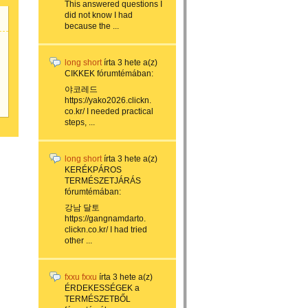
This answered questions I
did not know I had
because the ...
long short
írta
3 hete
a(z)
CIKKEK
fórumtémában:
야코레드
https://yako2026.clickn.
co.kr/ I needed practical
steps, ...
long short
írta
3 hete
a(z)
KERÉKPÁROS
TERMÉSZETJÁRÁS
fórumtémában:
강남 달토
https://gangnamdarto.
clickn.co.kr/ I had tried
other ...
fxxu fxxu
írta
3 hete
a(z)
ÉRDEKESSÉGEK a
TERMÉSZETBŐL