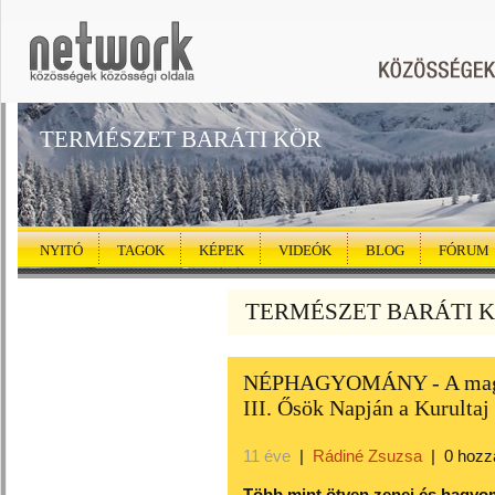
TERMÉSZET BARÁTI KÖR
NYITÓ
TAGOK
KÉPEK
VIDEÓK
BLOG
FÓRUM
TERMÉSZET BARÁTI KÖ
NÉPHAGYOMÁNY - A magya
III. Ősök Napján a Kurultaj
11 éve
|
Rádiné Zsuzsa
|
0 hozz
Több mint ötven zenei és hagyo