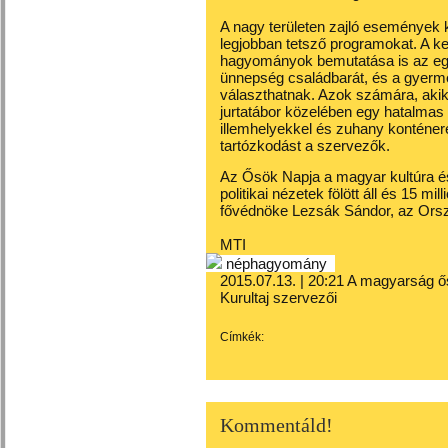
A nagy területen zajló események k
legjobban tetsző programokat. A ke
hagyományok bemutatása is az egy
ünnepség családbarát, és a gyerm
választhatnak. Azok számára, akik
jurtatábor közelében egy hatalmas 
illemhelyekkel és zuhany konténere
tartózkodást a szervezők.
Az Ősök Napja a magyar kultúra é
politikai nézetek fölött áll és 15 m
fővédnöke Lezsák Sándor, az Orsz
MTI
néphagyomány
2015.07.13. | 20:21
A magyarság ős
Kurultaj szervezői
Címkék:
Kommentáld!