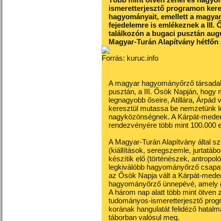
ismeretterjesztő programon kere
hagyományait, emellett a magyar
fejedelemre is emlékeznek a III
találkozón a bugaci pusztán augu
Magyar-Turán Alapítvány hétfőn 
Forrás: kuruc.info
A magyar hagyományőrző társadalo
pusztán, a III. Ősök Napján, hog
legnagyobb őseire, Atillára, Árpád
keresztül mutassa be nemzetünk l
nagyközönségnek. A Kárpát-mede
rendezvényére több mint 100.000 
A Magyar-Turán Alapítvány által s
(kiállítások, seregszemle, jurtat
készítik elő (történészek, antropo
legkiválóbb hagyományőrző csapato
az Ősök Napja vált a Kárpát-med
hagyományőrző ünnepévé, amely g
A három nap alatt több mint ötven
tudományos-ismeretterjesztő prog
korának hangulatát felidéző hatalm
táborban valósul meg.