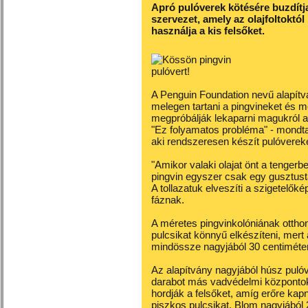
Apró pulóverek kötésére buzdítja
szervezet, amely az olajfoltoktó
használja a kis felsőket.
A
Penguin Foundation nevű alapítv
melegen tartani a pingvineket és 
megpróbálják lekaparni magukról 
"Ez folyamatos probléma" - mondta 
aki rendszeresen készít pulóverek
"Amikor valaki olajat önt a tengerb
pingvin egyszer csak egy gusztusta
A tollazatuk elveszíti a szigetelők
fáznak.
A méretes pingvinkolóniának ottho
pulcsikat könnyű elkészíteni, mert 
mindössze nagyjából 30 centimét
Az alapítvány nagyjából húsz
pulóv
darabot más vadvédelmi központok k
hordják a felsőket, amíg erőre kap
piszkos pulcsikat. Blom nagyjából 