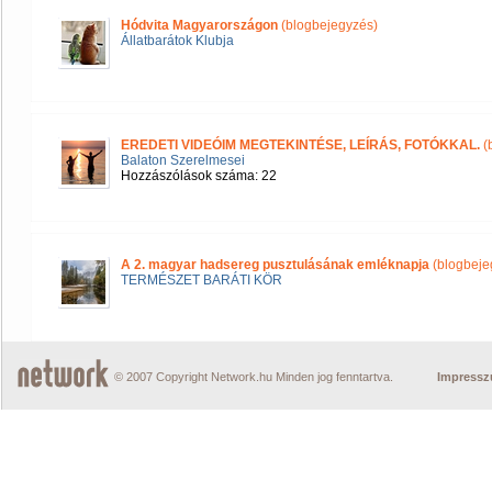
Hódvita Magyarországon
(blogbejegyzés)
Állatbarátok Klubja
EREDETI VIDEÓIM MEGTEKINTÉSE, LEÍRÁS, FOTÓKKAL.
(
Balaton Szerelmesei
Hozzászólások száma: 22
A 2. magyar hadsereg pusztulásának emléknapja
(blogbeje
TERMÉSZET BARÁTI KÖR
© 2007 Copyright Network.hu Minden jog fenntartva.
Impress