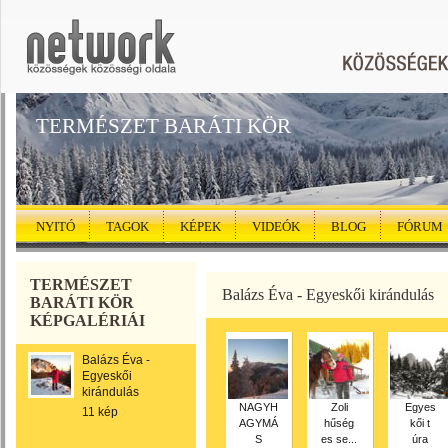
TERMÉSZET BARÁTI KÖR
NYITÓ
TAGOK
KÉPEK
VIDEÓK
BLOG
FÓRUM
TERMÉSZET
Balázs Éva - Egyeskői kirándulás
BARÁTI KÖR
KÉPGALÉRIÁI
Balázs Éva -
Egyeskői
kirándulás
NAGYH
Zoli
Egyes
11 kép
AGYMÁ
hűség
kői t
S
es se...
úra