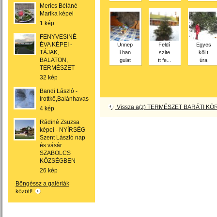
Merics Béláné
Marika képei
1 kép
FENYVESINÉ
ÉVA KÉPEI -
Ünnep
Feldí
Egyes
TÁJAK,
i han
szite
kői t
BALATON,
gulat
tt fe...
úra
TERMÉSZET
32 kép
Bandi László -
Irottkő,Balánhavas
Vissza a(z) TERMÉSZET BARÁTI KÖR
4 kép
Rádiné Zsuzsa
képei - NYÍRSÉG
Szent László nap
és vásár
SZABOLCS
KÖZSÉGBEN
26 kép
Böngéssz a galériák
között!