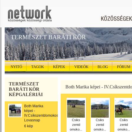
TERMÉSZET BARÁTI KÖR
NYITÓ
TAGOK
KÉPEK
VIDEÓK
BLOG
FÓRUM
TERMÉSZET
Both Marika képei - IV.Csíkszent
BARÁTI KÖR
KÉPGALÉRIÁI
Both Marika
képei -
IV.Csíkszentdomokosi
Lovasnap
Csiks
Csiks
Csiks
zentd
zentd
zentd
6 kép
omoko...
omoko...
omoko...