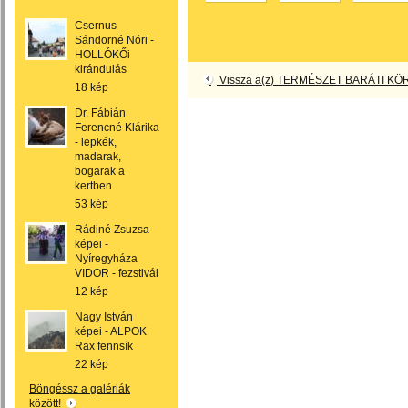
Csernus
Sándorné Nóri -
HOLLÓKŐi
kirándulás
Vissza a(z) TERMÉSZET BARÁTI KÖR
18 kép
Dr. Fábián
Ferencné Klárika
- lepkék,
madarak,
bogarak a
kertben
53 kép
Rádiné Zsuzsa
képei -
Nyíregyháza
VIDOR - fezstivál
12 kép
Nagy István
képei - ALPOK
Rax fennsík
22 kép
Böngéssz a galériák
között!