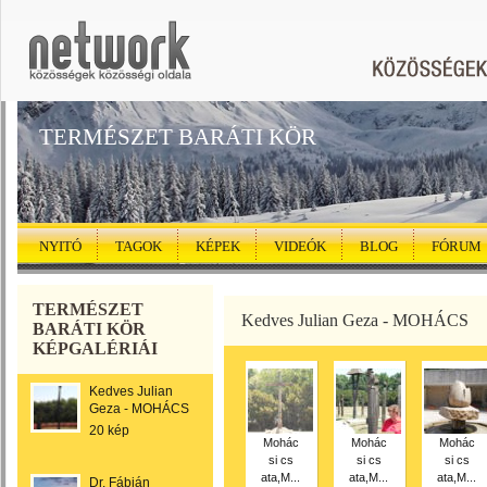
TERMÉSZET BARÁTI KÖR
NYITÓ
TAGOK
KÉPEK
VIDEÓK
BLOG
FÓRUM
TERMÉSZET
Kedves Julian Geza - MOHÁCS
BARÁTI KÖR
KÉPGALÉRIÁI
Kedves Julian
Geza - MOHÁCS
20 kép
Mohác
Mohác
Mohác
si cs
si cs
si cs
ata,M...
ata,M...
ata,M...
Dr. Fábián