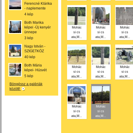
Ferencné Klárika
- naplemente
4 kép
Both Marika
képei -Új kenyér
Mohác
Mohác
Mohác
ünnepe
si cs
si cs
si cs
ata,M...
ata,M...
ata,M...
3 kép
Nagy István -
SZIGETKÖZ
40 kép
Both Mária
Mohác
Mohác
Mohác
képei- Húsvét
si cs
si cs
si cs
5 kép
ata,M...
ata,M...
ata,M...
Böngéssz a galériák
között!
Mohác
Mohác
si cs
si cs
ata,M...
ata,M...