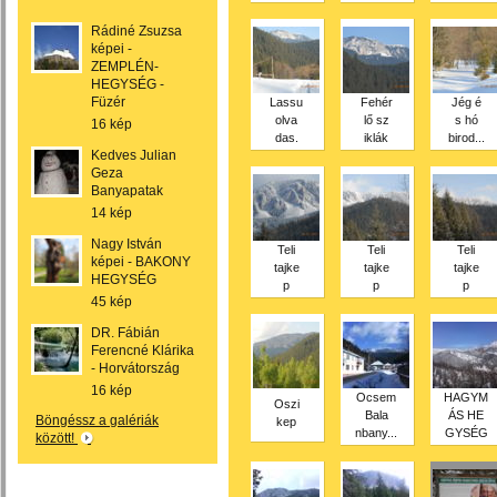
Rádiné Zsuzsa
képei -
ZEMPLÉN-
HEGYSÉG -
Füzér
Lassu
Fehér
Jég é
olva
lő sz
s hó
16 kép
das.
iklák
birod...
Kedves Julian
Geza
Banyapatak
14 kép
Nagy István
Teli
Teli
Teli
képei - BAKONY
tajke
tajke
tajke
HEGYSÉG
p
p
p
45 kép
DR. Fábián
Ferencné Klárika
- Horvátország
16 kép
Ocsem
HAGYM
Oszi
Bala
ÁS HE
Böngéssz a galériák
kep
nbany...
GYSÉG
között!