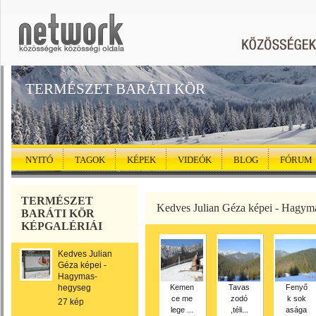
TERMÉSZET BARÁTI KÖR
NYITÓ
TAGOK
KÉPEK
VIDEÓK
BLOG
FÓRUM
TERMÉSZET
Kedves Julian Géza képei - Hagym
BARÁTI KÖR
KÉPGALÉRIÁI
Kedves Julian
Géza képei -
Hagymas-
hegyseg
Kemen
Tavas
Fenyő
ce me
zodó
k sok
27 kép
lege ...
,téli...
asága