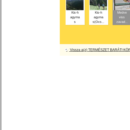
Kis-h
Kis-h
Medve
agyma
agyma
viss
s
s(Ocs...
zavad...
Vissza a(z) TERMÉSZET BARÁTI KÖR