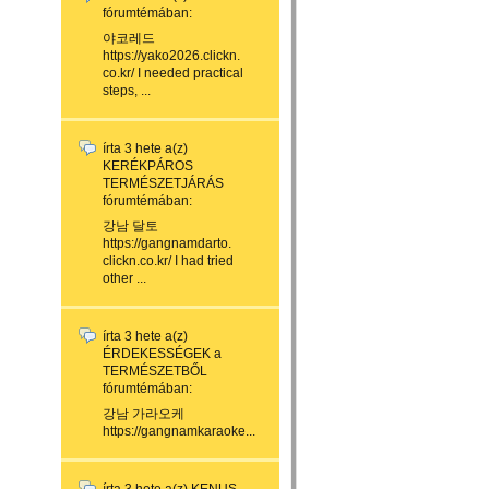
fórumtémában:
야코레드
https://yako2026.clickn.
co.kr/ I needed practical
steps, ...
írta
3 hete
a(z)
KERÉKPÁROS
TERMÉSZETJÁRÁS
fórumtémában:
강남 달토
https://gangnamdarto.
clickn.co.kr/ I had tried
other ...
írta
3 hete
a(z)
ÉRDEKESSÉGEK a
TERMÉSZETBŐL
fórumtémában:
강남 가라오케
https://gangnamkaraoke...