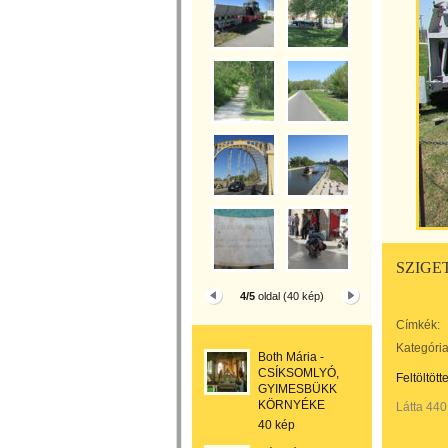
SZIGE
4/5
oldal (40 kép)
Címkék:
Kategória
Both Mária -
CSÍKSOMLYÓ,
Feltöltött
GYIMESBÜKK
KÖRNYÉKE
Látta 440
40 kép