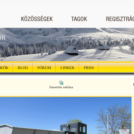
ÖR
DEÓK
BLOG
FÓRUM
LINKEK
FRISS
Diavetítés indítása