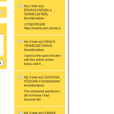
írta
2 hete
a(z)
ÉRDEKESSÉGEK a
TERMÉSZETBŐL
fórumtémában:
소액결제현금화
https://soaekcash.zaemit.com/...
írta
3 hete
a(z)
KENUS
TERMÉSZETJÁRÁS
fórumtémában:
I spent a few quiet minutes
with this article earlier
today, and it ...
írta
3 hete
a(z)
SÜSSÜNK,
FŐZZÜNK A SZABADBAN
fórumtémában:
This answered questions I
did not know I had
because the ...
írta
3 hete
a(z)
CIKKEK