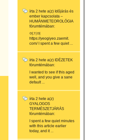
írta
2 hete
a(z)
Időjárás és
ember kapcsolata –
HUMÁNMETEOROLÓGIA
fórumtémában:
여기여
https://yeogiyeo.zaemit.
com/ I spent a few quiet ...
írta
2 hete
a(z)
IDÉZETEK
fórumtémában:
I wanted to see if this aged
well, and you give a sane
default ...
írta
2 hete
a(z)
GYALOGOS
TERMÉSZETJÁRÁS
fórumtémában:
I spent a few quiet minutes
with this article earlier
today, and it ...