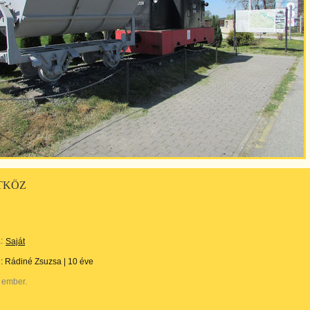
TKÖZ
:
Saját
e:
Rádiné Zsuzsa
|
10 éve
 ember.