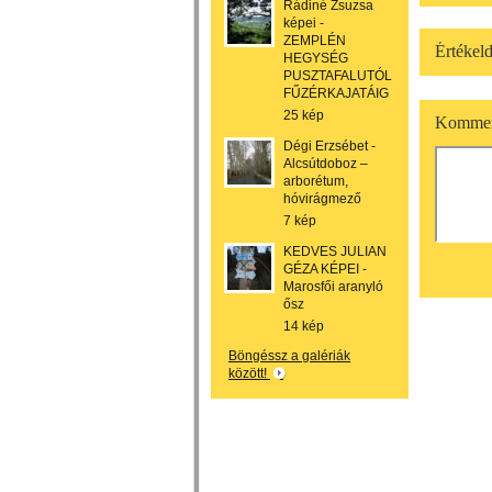
Rádiné Zsuzsa
képei -
ZEMPLÉN
Értékeld
HEGYSÉG
PUSZTAFALUTÓL
FŰZÉRKAJATÁIG
25 kép
Kommen
Dégi Erzsébet -
Alcsútdoboz –
arborétum,
hóvirágmező
7 kép
KEDVES JULIAN
GÉZA KÉPEI -
Marosfői aranyló
ősz
14 kép
Böngéssz a galériák
között!