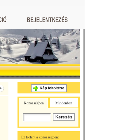
Kép feltöltése
Közösségben
Mindenben
Ez történt a közösségben: