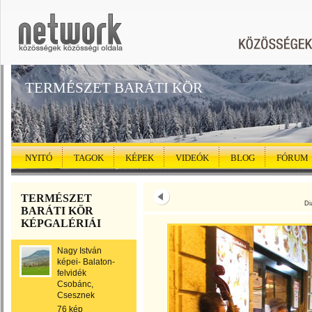
TERMÉSZET BARÁTI KÖR
NYITÓ
TAGOK
KÉPEK
VIDEÓK
BLOG
FÓRUM
TERMÉSZET
Di
BARÁTI KÖR
KÉPGALÉRIÁI
Nagy István
képei- Balaton-
felvidék
Csobánc,
Csesznek
76 kép