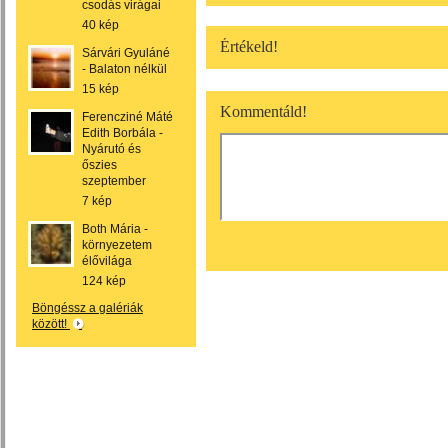
csodás virágai
40 kép
Értékeld!
Sárvári Gyuláné
- Balaton nélkül
15 kép
Kommentáld!
Ferencziné Máté
Edith Borbála -
Nyárutó és
őszies
szeptember
7 kép
Both Mária -
környezetem
élővilága
124 kép
Böngéssz a galériák
között!