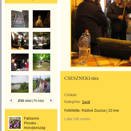
CSESZNEKI-túra
Címkék:
2/10
oldal (76 kép)
Kategória:
Saját
Feltöltötte:
Rádiné Zsuzsa
|
10 éve
Fabianne
Látta 246 ember.
Piroska -
Horvátország