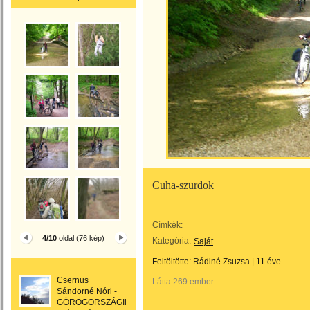
Cuha-szurdok
Címkék:
4/10
oldal (76 kép)
Kategória:
Saját
Feltöltötte:
Rádiné Zsuzsa
|
11 éve
Csernus
Látta 269 ember.
Sándorné Nóri -
GÖRÖGORSZÁGIi