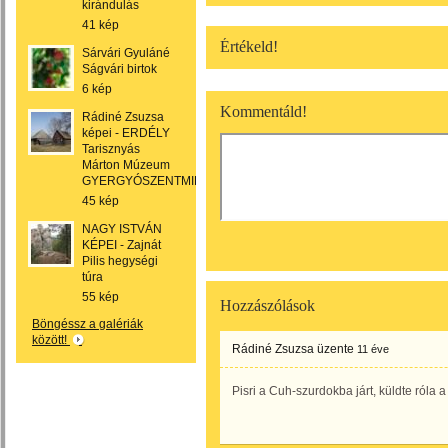
kirándulás
41 kép
Értékeld!
Sárvári Gyuláné
Ságvári birtok
6 kép
Kommentáld!
Rádiné Zsuzsa
képei - ERDÉLY
Tarisznyás
Márton Múzeum
GYERGYÓSZENTMIKLÓS
45 kép
NAGY ISTVÁN
KÉPEI - Zajnát
Pilis hegységi
túra
55 kép
Hozzászólások
Böngéssz a galériák
között!
Rádiné Zsuzsa
üzente
11 éve
Pisri a Cuh-szurdokba járt, küldte róla 