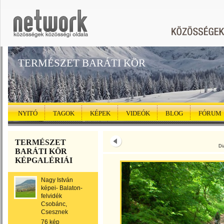
TERMÉSZET BARÁTI KÖR
NYITÓ
TAGOK
KÉPEK
VIDEÓK
BLOG
FÓRUM
TERMÉSZET
Di
BARÁTI KÖR
KÉPGALÉRIÁI
Nagy István
képei- Balaton-
felvidék
Csobánc,
Csesznek
76 kép