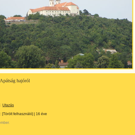
 Apátság hajóról
:
Utazás
e:
[Törölt felhasználó]
|
16 éve
ember.