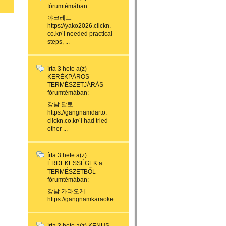
fórumtémában:
야코레드
https://yako2026.clickn.
co.kr/ I needed practical
steps, ...
írta
3 hete
a(z)
KERÉKPÁROS
TERMÉSZETJÁRÁS
fórumtémában:
강남 달토
https://gangnamdarto.
clickn.co.kr/ I had tried
other ...
írta
3 hete
a(z)
ÉRDEKESSÉGEK a
TERMÉSZETBŐL
fórumtémában:
강남 가라오케
https://gangnamkaraoke...