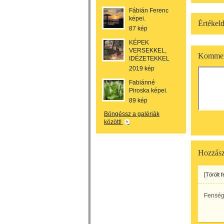
Fábián Ferenc
képei.
Értékeld
87 kép
KÉPEK
VERSEKKEL,
Kommen
IDÉZETEKKEL
2019 kép
Fabiánné
Piroska képei.
89 kép
Böngéssz a galériák
között!
Hozzász
[Törölt 
Fenség