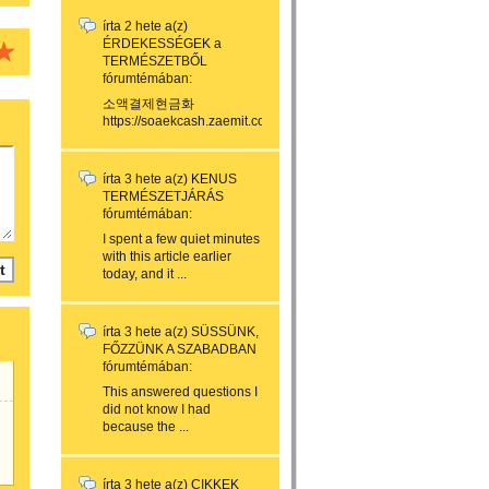
írta
2 hete
a(z)
ÉRDEKESSÉGEK a
TERMÉSZETBŐL
fórumtémában:
소액결제현금화
https://soaekcash.zaemit.com/...
írta
3 hete
a(z)
KENUS
TERMÉSZETJÁRÁS
fórumtémában:
I spent a few quiet minutes
with this article earlier
today, and it ...
írta
3 hete
a(z)
SÜSSÜNK,
FŐZZÜNK A SZABADBAN
fórumtémában:
This answered questions I
did not know I had
because the ...
írta
3 hete
a(z)
CIKKEK