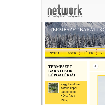
TERMÉSZET BARÁTI K
NYITÓ
TAGOK
KÉPEK
VI
TERMÉSZET
BARÁTI KÖR
KÉPGALÉRIÁI
Nagy Lászlóné
Katalin képei -
Balatonlelle
Hévíz,Pagy
13 kép