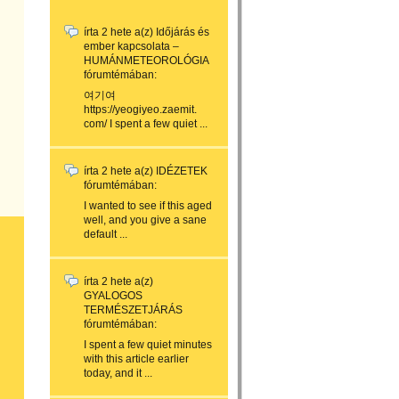
írta
2 hete
a(z)
Időjárás és
ember kapcsolata –
HUMÁNMETEOROLÓGIA
fórumtémában:
여기여
https://yeogiyeo.zaemit.
com/ I spent a few quiet ...
írta
2 hete
a(z)
IDÉZETEK
fórumtémában:
I wanted to see if this aged
well, and you give a sane
default ...
írta
2 hete
a(z)
GYALOGOS
TERMÉSZETJÁRÁS
fórumtémában:
I spent a few quiet minutes
with this article earlier
today, and it ...