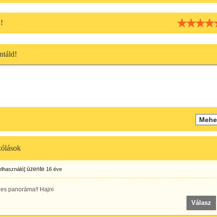
!
táld!
ólások
üzente
felhasználó]
16 éve
es panoráma!! Hajni
Válasz