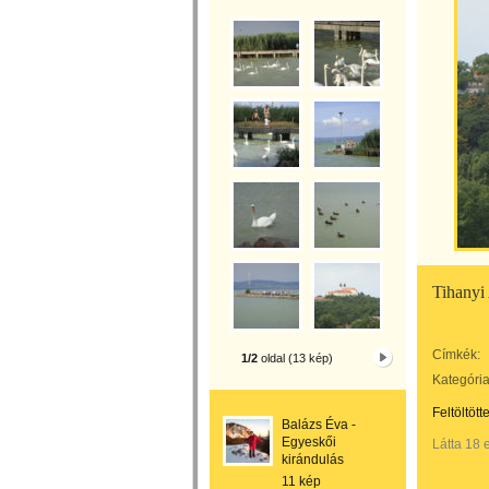
Tihanyi
Címkék:
1/2
oldal (13 kép)
Kategória
Feltöltött
Balázs Éva -
Egyeskői
Látta 18 
kirándulás
11 kép