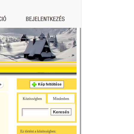
Kép feltöltése
Közösségben
Mindenben
Ez történt a közösségben: