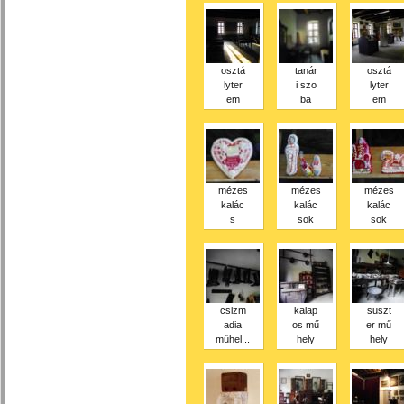
osztá
tanár
osztá
lyter
i szo
lyter
em
ba
em
mézes
mézes
mézes
kalác
kalác
kalác
s
sok
sok
csizm
kalap
suszt
adia
os mű
er mű
műhel...
hely
hely