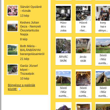
Sárvári Gyuláné
- rózsák
13 kép
Kedves Julian
Húsv
Húsvé
kony
Geza - Nemzeti
éti s
ti te
hai e
Összetartozás
zoba
rítet...
dénye...
Napja
8 kép
Both Mária -
BALÁNBÁNYAI
barangolásainkról
Sóstó
ÁRVÁC
árvác
21 kép
i Múz
SKÁK
skák
eumfa...
Garáz József
képei -
Tiszaalpár.
10 kép
Böngéssz a galériák
Sóstó
Sóstó
Sóstó
között!
i Múz
i Múz
i Múz
eumfa...
eumfa...
eumfa...