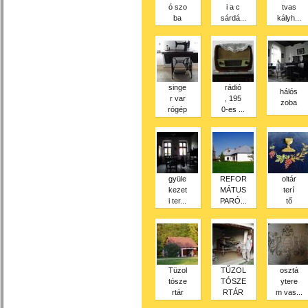
ó szo
i a c
tvas
ba
sárdá...
kályh...
singe
rádió
hálós
r var
, 195
zoba
rógép
0-es ...
gyüle
REFOR
oltár
kezet
MÁTUS
terí
i ter...
PARÓ...
tő
Tüzol
TŰZOL
osztá
tósze
TÓSZE
ytere
rtár
RTÁR
m vas...