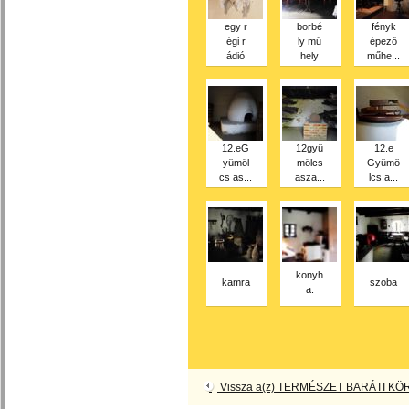
egy r
borbé
fényk
égi r
ly mű
épező
ádió
hely
műhe...
12.eG
12gyü
12.e
yümöl
mölcs
Gyümö
cs as...
asza...
lcs a...
konyh
kamra
szoba
a.
Vissza a(z) TERMÉSZET BARÁTI KÖR