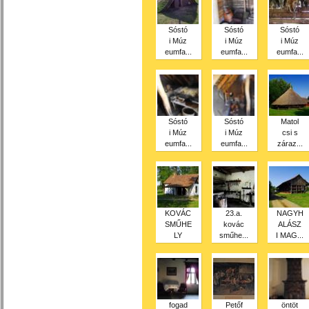
Sóstó
Sóstó
Sóstó
i Múz
i Múz
i Múz
eumfa...
eumfa...
eumfa...
Sóstó
Sóstó
Matol
i Múz
i Múz
csi s
eumfa...
eumfa...
záraz...
KOVÁC
23.a.
NAGYH
SMŰHE
kovác
ALÁSZ
LY
sműhe...
I MAG...
fogad
Petőf
öntöt