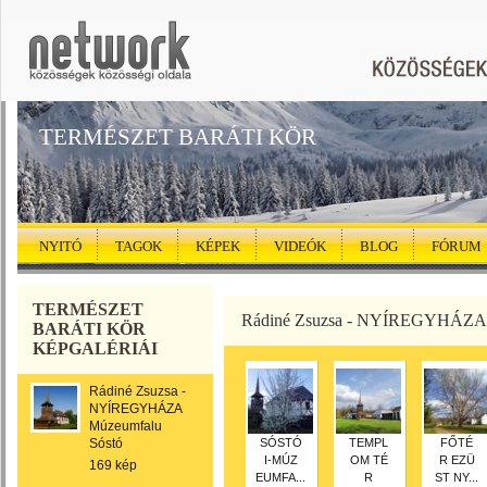
TERMÉSZET BARÁTI KÖR
NYITÓ
TAGOK
KÉPEK
VIDEÓK
BLOG
FÓRUM
TERMÉSZET
Rádiné Zsuzsa - NYÍREGYHÁZA 
BARÁTI KÖR
KÉPGALÉRIÁI
Rádiné Zsuzsa -
NYÍREGYHÁZA
Múzeumfalu
Sóstó
SÓSTÓ
TEMPL
FŐTÉ
I-MÚZ
OM TÉ
R EZÜ
169 kép
EUMFA...
R
ST NY...