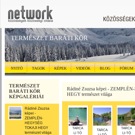
TERMÉSZET BARÁTI KÖR
NYITÓ
TAGOK
KÉPEK
VIDEÓK
BLOG
FÓRUM
TERMÉSZET
Rádiné Zsuzsa képei - ZEMPL
BARÁTI KÖR
HEGY természet világa
KÉPGALÉRIÁI
Rádiné Zsuzsa
képei -
ZEMPLÉN-
HEGYSÉG
TOKAJI HEGY
TARCA
TARCA
TARCA
természet világa
LI TÓ
LI-TÓ
LI-TÓ