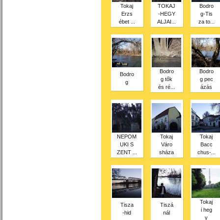
Tokaj
TOKAJ
Bodro
Erzs
-HEGY
g-Tis
ébet ...
ALJAI...
za to...
Bodro
Bodro
Bodro
g tők
g pec
g
és ré...
ázás
NEPOM
Tokaj
Tokaj
UKI S
Váro
Bacc
ZENT ...
sháza
chus-...
Tokaj
Tisza
Tiszá
i heg
-hid
nál
y