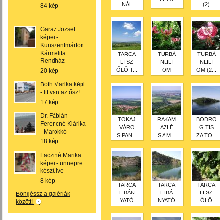
NÁL
(2)
84 kép
Garáz József
képei -
Kunszentmárton
Kármelita
TARCA
TURBÁ
TURBÁ
Rendház
LI SZ
NLILI
NLILI
ŐLŐ T...
OM
OM (2...
20 kép
Both Marika képi
- Itt van az ősz!
17 kép
Dr. Fábián
TOKAJ
RAKAM
BODRO
Ferencné Klárika
VÁRO
AZI É
G TIS
- Marokkó
S PAN...
S A M...
ZA TO...
18 kép
Lacziné Marika
képei - ünnepre
készülve
8 kép
TARCA
TARCA
TARCA
L BÁN
LI BÁ
LI SZ
Böngéssz a galériák
YATÓ
NYATÓ
ŐLŐ
között!