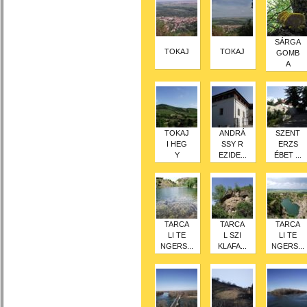
SÁRGA
TOKAJ
TOKAJ
GOMB
A
TOKAJ
ANDRÁ
SZENT
I HEG
SSY R
ERZS
Y
EZIDE...
ÉBET ...
TARCA
TARCA
TARCA
LI TE
L SZI
LI TE
NGERS...
KLAFA...
NGERS...