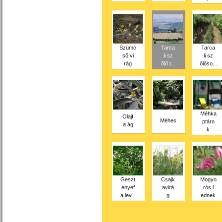
Szümc
Tarca
Tarca
ső vi
li sz
li sz
rág
őlő t...
őlőso...
Méhka
Olajf
Méhes
ptáro
a ág
k
Geszt
Csajk
Mogyo
enyef
avirá
rós l
a lev...
g
ednek