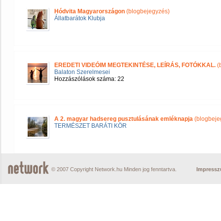
Hódvita Magyarországon
(blogbejegyzés)
Állatbarátok Klubja
EREDETI VIDEÓIM MEGTEKINTÉSE, LEÍRÁS, FOTÓKKAL.
(
Balaton Szerelmesei
Hozzászólások száma: 22
A 2. magyar hadsereg pusztulásának emléknapja
(blogbeje
TERMÉSZET BARÁTI KÖR
© 2007 Copyright Network.hu Minden jog fenntartva.
Impress