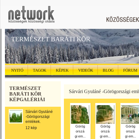
TERMÉSZET BARÁTI KÖR
NYITÓ
TAGOK
KÉPEK
VIDEÓK
BLOG
FÓRUM
TERMÉSZET
Sárvári Gyuláné -Görögországi eml
BARÁTI KÖR
KÉPGALÉRIÁI
Sárvári Gyuláné
-Görögországi
emlékek.
Görög
Görög
Görög
12 kép
orszá
orszá
orszá
gi em...
gi em...
gi em...