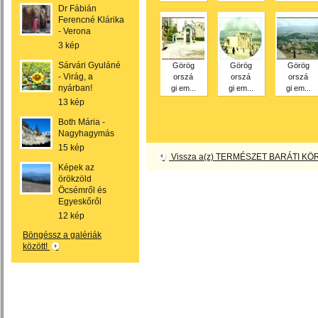
Dr Fábián
Ferencné Klárika
- Verona
3 kép
Sárvári Gyuláné
Görög
Görög
Görög
- Virág, a
orszá
orszá
orszá
nyárban!
gi em...
gi em...
gi em...
13 kép
Both Mária -
Nagyhagymás
15 kép
Vissza a(z) TERMÉSZET BARÁTI KÖR
Képek az
örökzöld
Öcsémről és
Egyeskőről
12 kép
Böngéssz a galériák
között!