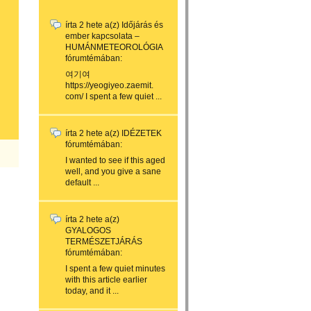
írta
2 hete
a(z)
Időjárás és
ember kapcsolata –
HUMÁNMETEOROLÓGIA
fórumtémában:
여기여
https://yeogiyeo.zaemit.
com/ I spent a few quiet ...
írta
2 hete
a(z)
IDÉZETEK
fórumtémában:
I wanted to see if this aged
well, and you give a sane
default ...
írta
2 hete
a(z)
GYALOGOS
TERMÉSZETJÁRÁS
fórumtémában:
I spent a few quiet minutes
with this article earlier
today, and it ...