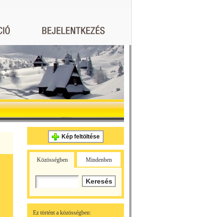
Kép feltöltése
Közösségben
Mindenben
Ez történt a közösségben: