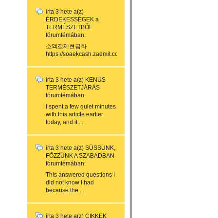
írta
3 hete
a(z)
ÉRDEKESSÉGEK a
TERMÉSZETBŐL
fórumtémában:
소액결제현금화
https://soaekcash.zaemit.com/...
írta
3 hete
a(z)
KENUS
TERMÉSZETJÁRÁS
fórumtémában:
I spent a few quiet minutes
with this article earlier
today, and it ...
írta
3 hete
a(z)
SÜSSÜNK,
FŐZZÜNK A SZABADBAN
fórumtémában:
This answered questions I
did not know I had
because the ...
írta
3 hete
a(z)
CIKKEK