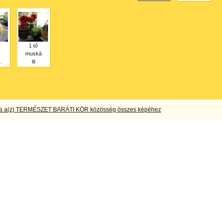
1 tő
muská
.
tli
a a(z) TERMÉSZET BARÁTI KÖR közösség összes képéhez