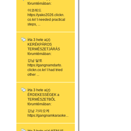
fórumtémában:
야코레드
https://yako2026.clickn.
co.kr/ I needed practical
steps, ...
írta
3 hete
a(z)
KERÉKPÁROS
TERMÉSZETJÁRÁS
fórumtémában:
강남 달토
https://gangnamdarto.
clickn.co.kr/ I had tried
other ...
írta
3 hete
a(z)
ÉRDEKESSÉGEK a
TERMÉSZETBŐL
fórumtémában:
강남 가라오케
https://gangnamkaraoke...