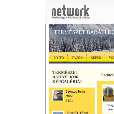
TERMÉSZET BARÁTI K
NYITÓ
TAGOK
KÉPEK
VI
TERMÉSZET
Szentes
BARÁTI KÖR
KÉPGALÉRIÁI
Szentes Teréz
képei
8 kép
virág
aim
Bérciné Ili képei -