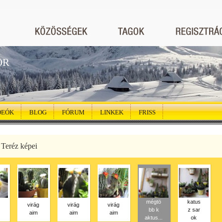
ÖR
DEÓK
BLOG
FÓRUM
LINKEK
FRISS
 Teréz képei
mégtö
katus
virág
virág
virág
bb k
z sar
aim
aim
aim
aktus...
ok