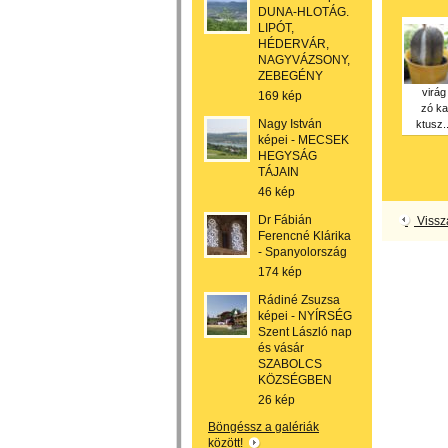
DUNA-HLOTÁG.
LIPÓT,
HÉDERVÁR,
NAGYVÁZSONY,
ZEBEGÉNY
virág
169 kép
zó ka
Nagy István
ktusz..
képei - MECSEK
HEGYSÁG
TÁJAIN
46 kép
Dr Fábián
Vissz
Ferencné Klárika
- Spanyolország
174 kép
Rádiné Zsuzsa
képei - NYÍRSÉG
Szent László nap
és vásár
SZABOLCS
KÖZSÉGBEN
26 kép
Böngéssz a galériák
között!