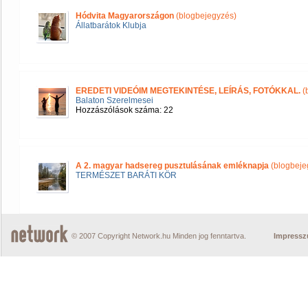
Hódvita Magyarországon
(blogbejegyzés)
Állatbarátok Klubja
EREDETI VIDEÓIM MEGTEKINTÉSE, LEÍRÁS, FOTÓKKAL.
(
Balaton Szerelmesei
Hozzászólások száma: 22
A 2. magyar hadsereg pusztulásának emléknapja
(blogbeje
TERMÉSZET BARÁTI KÖR
© 2007 Copyright Network.hu Minden jog fenntartva.
Impress