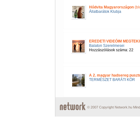
Hódvita Magyarországon
(bl
Állatbarátok Klubja
EREDETI VIDEÓIM MEGTEKI
Balaton Szerelmesei
Hozzászólások száma: 22
A 2. magyar hadsereg puszt
TERMÉSZET BARÁTI KÖR
© 2007 Copyright Network.hu Minde