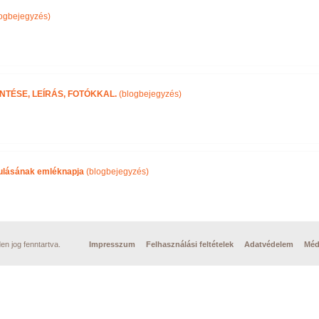
ogbejegyzés)
NTÉSE, LEÍRÁS, FOTÓKKAL.
(blogbejegyzés)
ulásának emléknapja
(blogbejegyzés)
n jog fenntartva.
Impresszum
Felhasználási feltételek
Adatvédelem
Méd