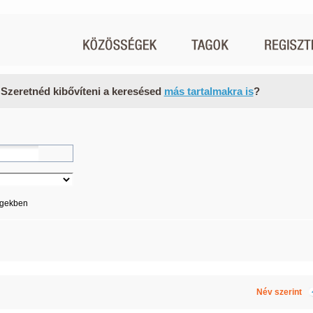
 Szeretnéd kibővíteni a keresésed
más tartalmakra is
?
égekben
Név szerint