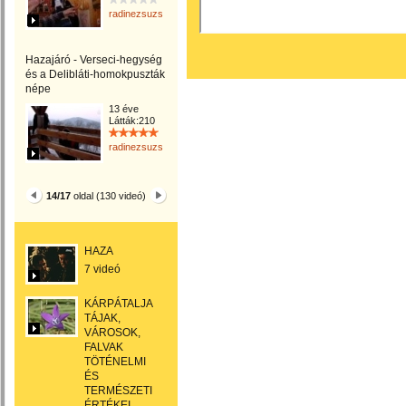
radinezsuzsa
Hazajáró - Verseci-hegység
és a Delibláti-homokpuszták
népe
13 éve
Látták:210
radinezsuzsa
14/17
oldal (130 videó)
HAZA
7 videó
KÁRPÁTALJA
TÁJAK,
VÁROSOK,
FALVAK
TÖTÉNELMI
ÉS
TERMÉSZETI
ÉRTÉKEI