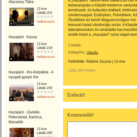
A „Hazajáró" hétről-hétre bakancsot húz é
Alacsony-Tátra
bebarangolja a Kárpát-medence varázslat
13 éve
természeti- és kulturális értékeit, történe
Látták:201
mindennapjait. Erdélyben, Felvidéken, K
Őrvidéken és belső-Magyarországon hol g
radinezsuzsa
kenuval halad vándorútja során. A Kárpát
fatemplomokon és véráztatta harcmezőkö
emlék kíséri a „Hazajáró" soha véget nem 
Hazajáró : Kassa
13 éve
Címkék:
Látták:218
Kategória:
Utazás
radinezsuzsa
Feltöltötte:
Rádiné Zsuzsa
|
13 éve
Látta 264 ember.
Hazajáró - Kis-Kárpátok - A
nyugati gyepü őre
13 éve
Látták:230
Értékeld!
radinezsuzsa
Hazajáró - Újvidék,
Kommentáld!
Pétervárad, Karlóca,
Maradék
13 éve
Látták:265