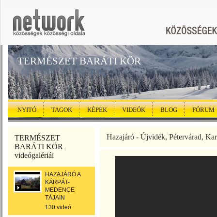
TERMÉSZET BARÁTI KÖR
NYITÓ
TAGOK
KÉPEK
VIDEÓK
BLOG
FÓRUM
Hazajáró - Újvidék, Pétervárad, Ka
TERMÉSZET
BARÁTI KÖR
videógalériái
HAZAJÁRÓ A
KÁRPÁT-
MEDENCE
TÁJAIN
130 videó