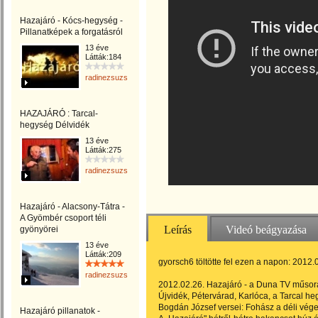
Hazajáró - Kócs-hegység -
Pillanatképek a forgatásról
13 éve
Látták:184
radinezsuzsa
HAZAJÁRÓ : Tarcal-
hegység Délvidék
13 éve
Látták:275
radinezsuzsa
Hazajáró - Alacsony-Tátra -
A Gyömbér csoport téli
Leírás
Videó beágyazása
gyönyörei
13 éve
Látták:209
gyorsch6 töltötte fel ezen a napon: 2012.
radinezsuzsa
2012.02.26. Hazajáró - a Duna TV műsor
Újvidék, Pétervárad, Karlóca, a Tarcal h
Bogdán József versei: Fohász a déli vé
Hazajáró pillanatok -