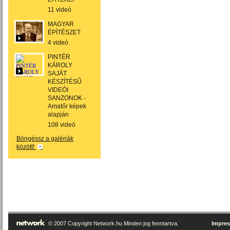
11 videó
MAGYAR
ÉPÍTÉSZET
4 videó
PINTÉR
KÁROLY
SAJÁT
KÉSZÍTÉSŰ
VIDEÓI
SANZONOK -
Amatőr képek
alapján
108 videó
Böngéssz a galériák
között!
© 2007 Copyright Network.hu Minden jog fenntartva.
Impre