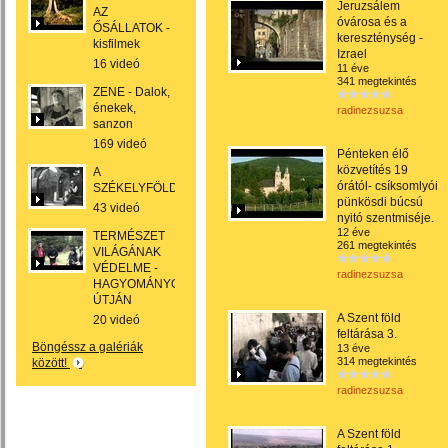
Jeruzsálem
AZ
óvárosa és a
ŐSÁLLATOK -
kereszténység -
kisfilmek
Izrael
16 videó
11 éve
341 megtekintés
ZENE - Dalok,
énekek,
radinezsuzsa
sanzon
169 videó
Pénteken élő
közvetítés 19
A
órától- csíksomlyói
SZÉKELYFÖLD
pünkösdi búcsú
43 videó
nyitó szentmiséje.
12 éve
TERMÉSZET
261 megtekintés
VILÁGÁNAK
VÉDELME -
radinezsuzsa
HAGYOMÁNYOK
ÚTJÁN
A Szent föld
20 videó
feltárása 3.
Böngéssz a galériák
13 éve
314 megtekintés
között!
radinezsuzsa
A Szent föld