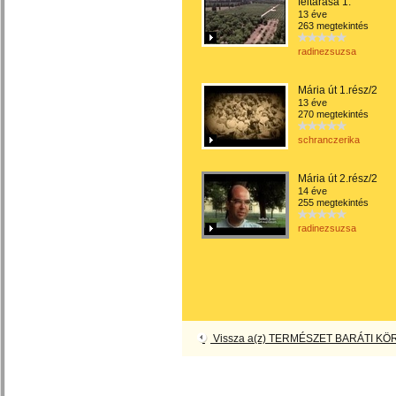
feltárása 1.
13 éve
263 megtekintés
radinezsuzsa
Mária út 1.rész/2
13 éve
270 megtekintés
schranczerika
Mária út 2.rész/2
14 éve
255 megtekintés
radinezsuzsa
Vissza a(z) TERMÉSZET BARÁTI KÖR 