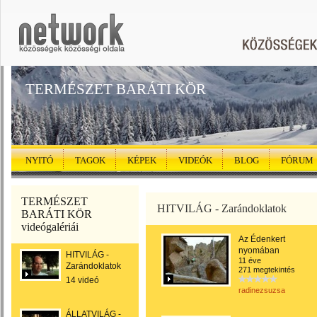
TERMÉSZET BARÁTI KÖR
NYITÓ
TAGOK
KÉPEK
VIDEÓK
BLOG
FÓRUM
TERMÉSZET
HITVILÁG - Zarándoklatok
BARÁTI KÖR
videógalériái
Az Édenkert
nyomában
HITVILÁG -
11 éve
Zarándoklatok
271 megtekintés
14 videó
radinezsuzsa
ÁLLATVILÁG -