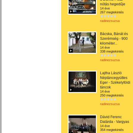
nótás hegedűje
14 éve
267 megtekintés
radinezsuzsa
Bácska, Bánát és
Szerémség - 900
kilométer...
14 éve
338 megtekintés
radinezsuzsa
Lajtha László
Néptáncegyüttes
Eger - Székelyföldi
táncok
14 éve
250 megtekintés
radinezsuzsa
Dávid Ferenc
Dalárda - Vargyas
14 éve
354 megtekintés