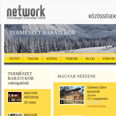
TERMÉSZET BARÁTI KÖR
NYITÓ
TAGOK
KÉPEK
VIDEÓK
BLOG
FÓRUM
TERMÉSZET
MAGYAR NÉPZENE
BARÁTI KÖR
videógalériái
Székely Újévi
köszöntő
MAGYAR
10 éve
NÉPZENE
717 megtekintés
29 videó
schranczerika
MAGYAR