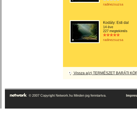
radinezsuzsa
Kodály: Esti dal
14 éve
227 megtekintés
radinezsuzsa
Vissza a(z) TERMÉSZET BARÁTI KÖR 
© 2007 Copyright Network.hu Minden jog fenntartva.
Impre