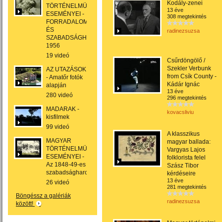
Kodály-zenei
TÖRTÉNELMÜNK
13 éve
ESEMÉNYEI -
308 megtekintés
FORRADALOM
ÉS
radinezsuzsa
SZABADSÁGHARC
1956
19 videó
Csűrdöngölő /
Szekler Verbunk
AZ UTAZÁSOK
from Csík County -
- Amatőr fotók
Kádár Ignác
alapján
13 éve
280 videó
296 megtekintés
MADARAK -
kovacsliviu
kisfilmek
99 videó
A klasszikus
MAGYAR
magyar ballada:
TÖRTÉNELMÜNK
Vargyas Lajos
ESEMÉNYEI -
folklorista felel
Az 1848-49-es
Szász Tibor
szabadságharc
kérdéseire
13 éve
26 videó
281 megtekintés
Böngéssz a galériák
radinezsuzsa
között!