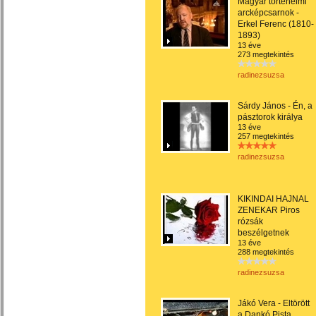
Magyar történelmi
arcképcsarnok -
Erkel Ferenc (1810-
1893)
13 éve
273 megtekintés
radinezsuzsa
Sárdy János - Én, a
pásztorok királya
13 éve
257 megtekintés
radinezsuzsa
KIKINDAI HAJNAL
ZENEKAR Piros
rózsák
beszélgetnek
13 éve
288 megtekintés
radinezsuzsa
Jákó Vera - Eltörött
a Dankó Pista