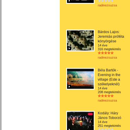
radinezsuzsa
Bárdos Lajos:
Jeremiás próféta
könyörgése
14 éve
316 megtekintés
radinezsuzsa
Béla Bartók -
Evening in the
village (Este a
székelyeknél)
14 éve
208 megtekintés
radinezsuzsa
Kodály: Háry
János-Toborzó
14 éve
251 megtekintés