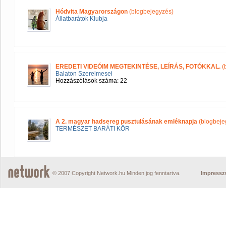
Hódvita Magyarországon
(blogbejegyzés)
Állatbarátok Klubja
EREDETI VIDEÓIM MEGTEKINTÉSE, LEÍRÁS, FOTÓKKAL.
(
Balaton Szerelmesei
Hozzászólások száma: 22
A 2. magyar hadsereg pusztulásának emléknapja
(blogbeje
TERMÉSZET BARÁTI KÖR
© 2007 Copyright Network.hu Minden jog fenntartva.
Impress