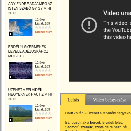
ADY ENDRE ADJA MEG AZ
ISTEN SZABÓ GY GY MIHI
2013
12 éve
Látták:189
radinezsuzsa
ERDÉLYI GYERMEKEK
LEVELE A JÉZUSKÁHOZ
MHI 2013
12 éve
Látták:163
radinezsuzsa
ÜZENET A FELVIDÉKI
HEGYEKNEK HAUT Z MIHI
2013
Leírás
Videó beágyazása
12 éve
Látták:189
Haut Zoltán – Üzenet a felvidéki hegyekne
radinezsuzsa
Bár búsulnak a bércek felvidék felett,
Szomorú szemük, szinte délre nézni fél...