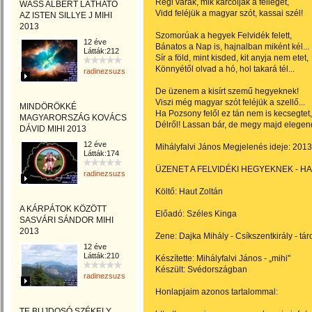
Régi várak, mik karcolják a felleget,
WASS ALBERT LÁTHATÓ
Vidd feléjük a magyar szót, kassai szél!
AZ ISTEN SILLYE J MIHI
2013
Szomorúak a hegyek Felvidék felett,
12 éve
Bánatos a Nap is, hajnalban miként kél...
Látták:212
Sír a föld, mint kisded, kit anyja nem etet,
Könnyétől olvad a hó, hol takará tél...
radinezsuzsa
De üzenem a kisírt szemű hegyeknek!
Viszi még magyar szót feléjük a szellő...
MINDÖRÖKKÉ
Ha Pozsony felől ez tán nem is kecsegtet,
MAGYARORSZÁG KOVÁCS
Délről! Lassan bár, de megy majd elegend
DÁVID MIHI 2013
12 éve
Mihályfalvi János Megjelenés ideje: 2013
Látták:174
ÜZENET A FELVIDÉKI HEGYEKNEK - HAUT
radinezsuzsa
Költő: Haut Zoltán
A KÁRPÁTOK KÖZÖTT
Előadó: Széles Kinga
SASVÁRI SÁNDOR MIHI
2013
Zene: Dajka Mihály - Csíkszentkirály - t
12 éve
Látták:210
Készítette: Mihályfalvi János - „mihi"
Készült: Svédországban
radinezsuzsa
Honlapjaim azonos tartalommal:
TE BUJDOSÓ SZÉKELY