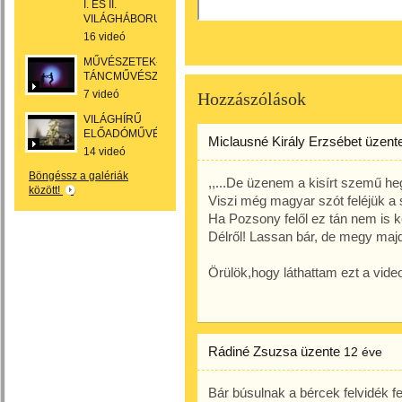
I. ÉS II.
VILÁGHÁBORU
16 videó
MŰVÉSZETEK-
TÁNCMŰVÉSZET
7 videó
Hozzászólások
VILÁGHÍRŰ
ELŐADÓMŰVÉSZEK
Miclausné Király Erzsébet
üzent
14 videó
Böngéssz a galériák
,,...De üzenem a kisírt szemű h
között!
Viszi még magyar szót feléjük a s
Ha Pozsony felől ez tán nem is k
Délről! Lassan bár, de megy majd
Örülök,hogy láthattam ezt a vid
Rádiné Zsuzsa
üzente
12 éve
Bár búsulnak a bércek felvidék fel