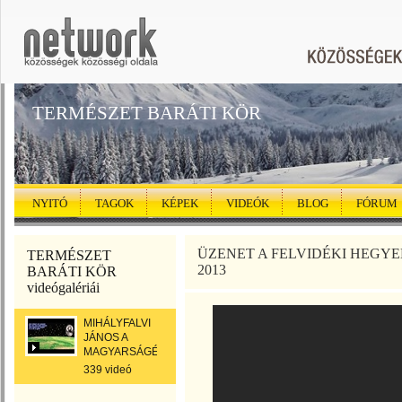
TERMÉSZET BARÁTI KÖR
NYITÓ
TAGOK
KÉPEK
VIDEÓK
BLOG
FÓRUM
ÜZENET A FELVIDÉKI HEGYE
TERMÉSZET
2013
BARÁTI KÖR
videógalériái
MIHÁLYFALVI
JÁNOS A
MAGYARSÁGÉRT
339 videó