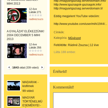
http://magyarigazsag.serverdomain.info/
MIHI 2013
http://www.igazsagok-gazsagok.info/
http://magyarigazsag.serverdomain.li/
12 éve
Látták:271
Eddig megjelent YouTube videóim:
radinezsuzsa
http://www.youtube.com/user/mihi1944/...
A GYALÁZAT ELÉKEZZÜNK!
Címkék:
2004 DECEMBER 5 MIHI
Kategória:
Művészet
2013
12 éve
Feltöltötte:
Rádiné Zsuzsa
|
12 éve
Látták:356
Látta 188 ember.
radinezsuzsa
18/43
oldal (339 videó)
Értékeld!
MADARAK -
kisfilmek
Kommentáld!
99 videó
MAGYAR
TÖRTÉNELMÜNK
ESEMÉNYEI -