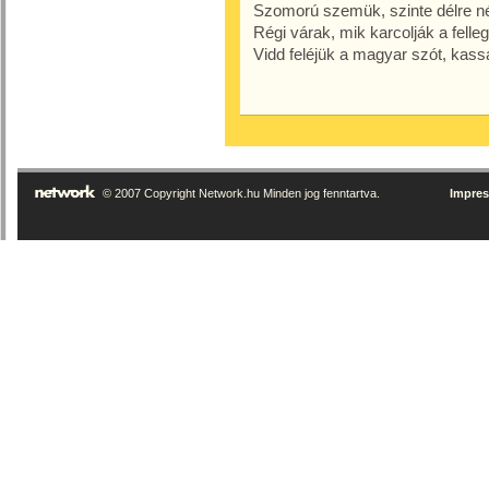
Szomorú szemük, szinte délre néz
Régi várak, mik karcolják a felleg
Vidd feléjük a magyar szót, kassa
© 2007 Copyright Network.hu Minden jog fenntartva.
Impre