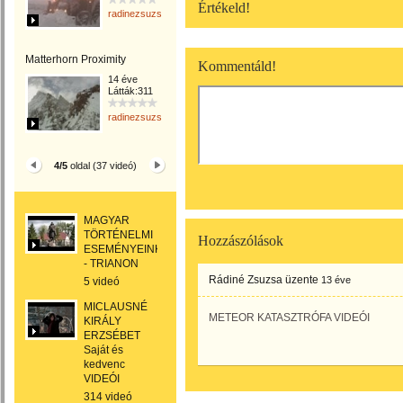
Értékeld!
radinezsuzsa
Matterhorn Proximity
Kommentáld!
14 éve
Látták:311
radinezsuzsa
4/5
oldal (37 videó)
MAGYAR
TÖRTÉNELMI
Hozzászólások
ESEMÉNYEINK
- TRIANON
Rádiné Zsuzsa
üzente
13 éve
5 videó
MICLAUSNÉ
METEOR KATASZTRÓFA VIDEÓI
KIRÁLY
ERZSÉBET
Saját és
kedvenc
VIDEÓI
314 videó