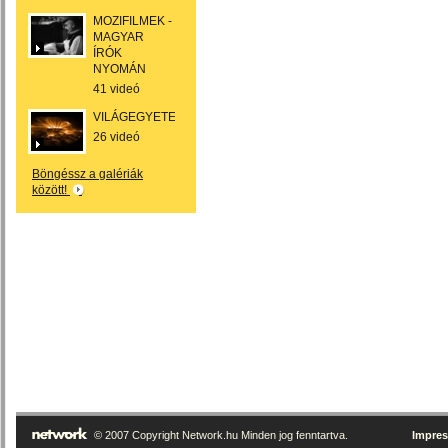
MOZIFILMEK -
MAGYAR
ÍRÓK
NYOMÁN
41 videó
VILÁGEGYETEM
26 videó
Böngéssz a galériák
között!
© 2007 Copyright Network.hu Minden jog fenntartva.
Impre