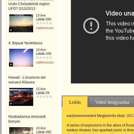
Urals Chelyabinsk region
UFO? 2/15/2013
13 éve
Látták:590
radinezsuzsa
4. Взрыв Челябинск
13 éve
Látták:339
radinezsuzsa
Hawaii - L'eruzione del
vulcano Kilauea
13 éve
Látták:29
Leírás
Videó beágyazása
earlynewzneeded Megjelenés ideje: 2013
Nostradamus elveszett
konyve
A series of explosions in the skies of Rus
13 éve
meteor shower, has sparked panic in three
Látták:260