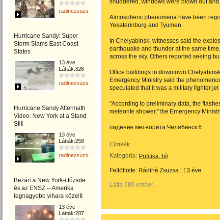
shuddered, windows were blown out and 
radinezsuzsa
Atmospheric phenomena have been registe
Yekaterinburg and Tyumen.
Hurricane Sandy: Super
In Chelyabinsk, witnesses said the explos
Storm Slams East Coast
earthquake and thunder at the same time,
States
across the sky. Others reported seeing burn
13 éve
Látták:326
Office buildings in downtown Chelyabins
Emergency Ministry said the phenomenon 
radinezsuzsa
speculated that it was a military fighter je
"According to preliminary data, the flash
Hurricane Sandy Aftermath
meteorite shower," the Emergency Ministr
Video: New York at a Stand
Still
падение метеорита Челябинск 6
13 éve
Látták:258
Címkék:
radinezsuzsa
Kategória:
Politika, hír
Feltöltötte:
Rádiné Zsuzsa
|
13 éve
Bezárt a New York-i tőzsde
Látta 589 ember.
és az ENSZ -- Amerika
legnagyobb vihara közelít
13 éve
Látták:287