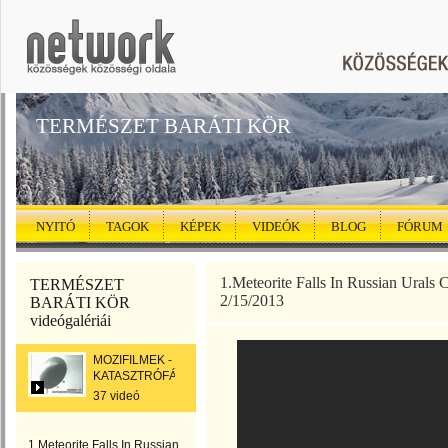
TERMÉSZET BARÁTI KÖR
NYITÓ
TAGOK
KÉPEK
VIDEÓK
BLOG
FÓRUM
1.Meteorite Falls In Russian Urals
TERMÉSZET
2/15/2013
BARÁTI KÖR
videógalériái
MOZIFILMEK -
KATASZTRÓFÁK
37 videó
1.Meteorite Falls In Russian