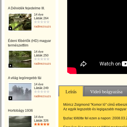
A Délvidék fejedelme III.
14 éve
Látták:264
radinezsuzsa
Édeni főbérlők (HD) magyar
természetfilm
14 éve
Látták:250
radinezsuzsa
A világ legöregebb fái
14 éve
Látták:249
Leírás
Videó beágyazása
radinezsuzsa
Móricz Zsigmond "Komor ló" című elbeszé
Az egyik legszebb és legigazabb magyar fi
Hortobágy 1936
14 éve
fjszlac töltötte fel ezen a napon: 2008.03.
Látták:326