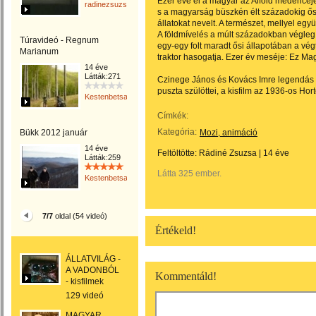
Ezer éve él a magyar az Alföld medencéjé
radinezsuzsa
s a magyarság büszkén élt századokig ősf
állatokat nevelt. A természet, mellyel egy
A földmívelés a múlt századokban végleg 
Túravideó - Regnum
egy-egy folt maradt ősi állapotában a vég
Marianum
traktor hasogatja. Ezer év meséje: Ez Ma
14 éve
Látták:271
Czinege János és Kovács Imre legendás h
puszta szülöttei, a kisfilm az 1936-os Hor
Kestenbetsa
Címkék:
Kategória:
Bükk 2012 január
Mozi, animáció
14 éve
Feltöltötte:
Rádiné Zsuzsa
|
14 éve
Látták:259
Látta 325 ember.
Kestenbetsa
7/7
oldal (54 videó)
Értékeld!
ÁLLATVILÁG -
A VADONBÓL
Kommentáld!
- kisfilmek
129 videó
MAGYAR