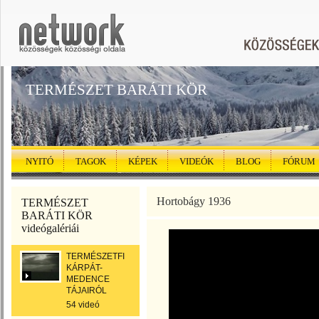
TERMÉSZET BARÁTI KÖR
NYITÓ
TAGOK
KÉPEK
VIDEÓK
BLOG
FÓRUM
Hortobágy 1936
TERMÉSZET
BARÁTI KÖR
videógalériái
TERMÉSZETFILMEK
KÁRPÁT-
MEDENCE
TÁJAIRÓL
54 videó