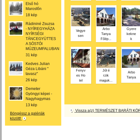
Első hó
Marosfőn
18 kép
Rádininé Zsuzsa
- NYÍREGYHÁZA
Arbo
Gyere
Vegye
NYÍRSÉGI
Tanya
kekne
sen
TÁNCEGYÜTTES
Főép...
k
A SÓSTÓI
MÚZEUMFALUBAN
31 kép
Kedves Julian
Géza Libáni "
Fenyv
Jól é
Arbo
tavasz"
es Ho
rzik
Tanya
26 kép
tel
maguk...
Demeter
Gyöngyi képei -
Nagyhagymas
13 kép
Vissza a(z) TERMÉSZET BARÁTI KÖR
Böngéssz a galériák
között!