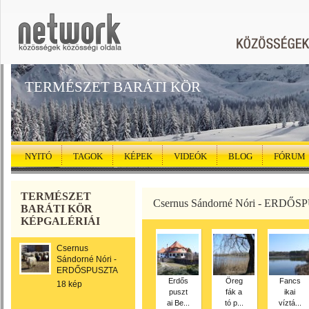
TERMÉSZET BARÁTI KÖR
NYITÓ
TAGOK
KÉPEK
VIDEÓK
BLOG
FÓRUM
TERMÉSZET
Csernus Sándorné Nóri - ERDŐ
BARÁTI KÖR
KÉPGALÉRIÁI
Csernus
Sándorné Nóri -
ERDŐSPUSZTA
Erdős
Öreg
Fancs
18 kép
puszt
fák a
ikai
ai Be...
tó p...
víztá...