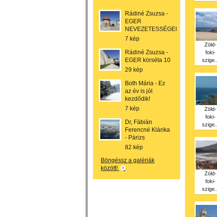
Rádiné Zsuzsa -
EGER
NEVEZETESSÉGEI
7 kép
Zöld-
Rádiné Zsuzsa -
foki-
EGER körséta 10
szige..
29 kép
Both Mária - Ez
az év is jól
kezdődik!
7 kép
Zöld-
foki-
Dr, Fábián
szige..
Ferencné Klárika
- Párizs
82 kép
Böngéssz a galériák
között!
Zöld-
foki-
szige..