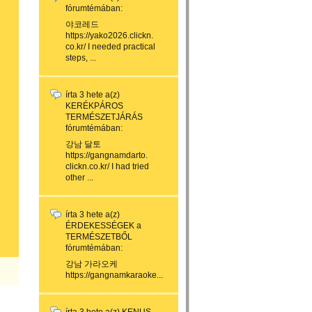
fórumtémában:
야코레드
https://yako2026.clickn.
co.kr/ I needed practical
steps, ...
írta
3 hete
a(z)
KERÉKPÁROS
TERMÉSZETJÁRÁS
fórumtémában:
강남 달토
https://gangnamdarto.
clickn.co.kr/ I had tried
other ...
írta
3 hete
a(z)
ÉRDEKESSÉGEK a
TERMÉSZETBŐL
fórumtémában:
강남 가라오케
https://gangnamkaraoke...