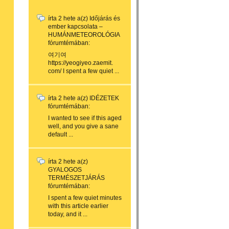
írta
2 hete
a(z)
Időjárás és
ember kapcsolata –
HUMÁNMETEOROLÓGIA
fórumtémában:
여기여
https://yeogiyeo.zaemit.
com/ I spent a few quiet ...
írta
2 hete
a(z)
IDÉZETEK
fórumtémában:
I wanted to see if this aged
well, and you give a sane
default ...
írta
2 hete
a(z)
GYALOGOS
TERMÉSZETJÁRÁS
fórumtémában:
I spent a few quiet minutes
with this article earlier
today, and it ...