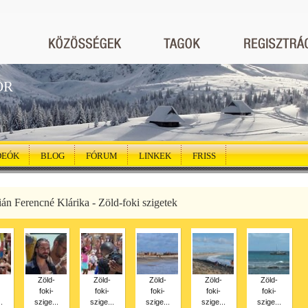
ÖR
DEÓK
BLOG
FÓRUM
LINKEK
FRISS
ián Ferencné Klárika - Zöld-foki szigetek
Zöld-
Zöld-
Zöld-
Zöld-
Zöld-
foki-
foki-
foki-
foki-
foki-
.
szige...
szige...
szige...
szige...
szige...