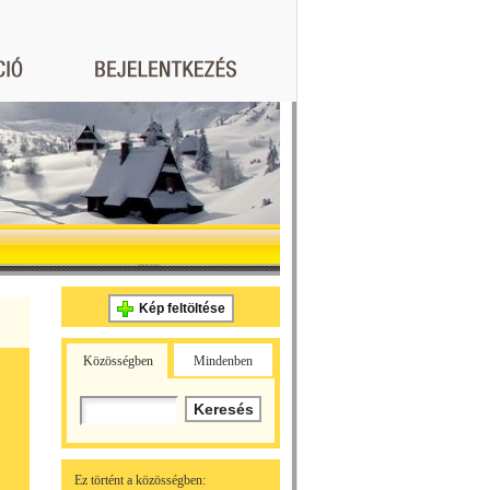
Kép feltöltése
Közösségben
Mindenben
Ez történt a közösségben: