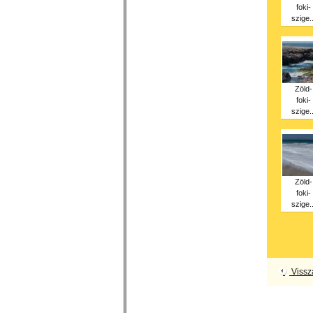
foki-
szige..
Zöld-
foki-
szige..
Zöld-
foki-
szige..
Vissz