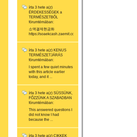
írta
3 hete
a(z)
ÉRDEKESSÉGEK a
TERMÉSZETBŐL
fórumtémában:
소액결제현금화
https://soaekcash.zaemit.com/...
írta
3 hete
a(z)
KENUS
TERMÉSZETJÁRÁS
fórumtémában:
I spent a few quiet minutes
with this article earlier
today, and it ...
írta
3 hete
a(z)
SÜSSÜNK,
FŐZZÜNK A SZABADBAN
fórumtémában:
This answered questions I
did not know I had
because the ...
írta
3 hete
a(z)
CIKKEK