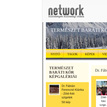
TERMÉSZET BARÁTI K
NYITÓ
TAGOK
KÉPEK
VI
TERMÉSZET
Dr. Fáb
BARÁTI KÖR
KÉPGALÉRIÁI
Dr. Fábián
Ferencné Klárika
- Zöld-foki
szigetek
Zöld-
foki-
58 kép
szige..