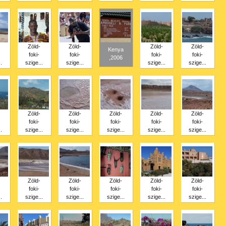
Zöld-
Zöld-
Zöld-
Zöld-
Kenya
foki-
foki-
foki-
foki-
,2006
.
szige...
szige...
szige...
szige...
Zöld-
Zöld-
Zöld-
Zöld-
Zöld-
foki-
foki-
foki-
foki-
foki-
.
szige...
szige...
szige...
szige...
szige...
Zöld-
Zöld-
Zöld-
Zöld-
Zöld-
foki-
foki-
foki-
foki-
foki-
.
szige...
szige...
szige...
szige...
szige...