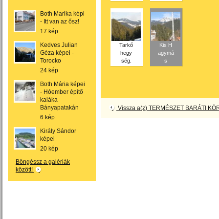
Both Marika képi
- Itt van az ősz!
17 kép
Kedves Julian
Tarkő
Kis H
Géza képei -
hegy
agymá
Torocko
ség.
s
24 kép
Both Mária képei
- Hóember épitő
kaláka
Bányapatakán
Vissza a(z) TERMÉSZET BARÁTI KÖR
6 kép
Király Sándor
képei
20 kép
Böngéssz a galériák
között!