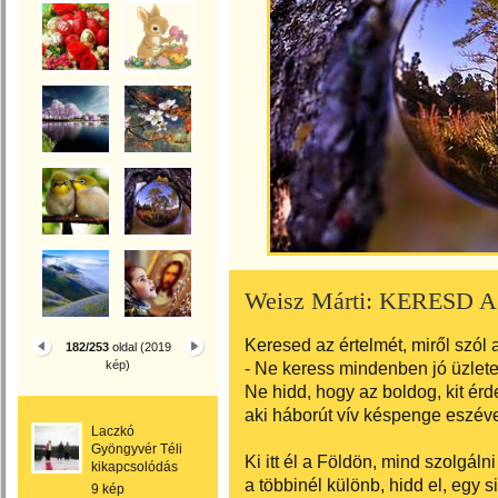
Weisz Márti: KERESD
Keresed az értelmét, miről szól 
182/253
oldal (2019
kép)
- Ne keress mindenben jó üzletet
Ne hidd, hogy az boldog, kit érd
aki háborút vív késpenge eszéve
Laczkó
Gyöngyvér Téli
Ki itt él a Földön, mind szolgálni
kikapcsolódás
a többinél különb, hidd el, egy s
9 kép