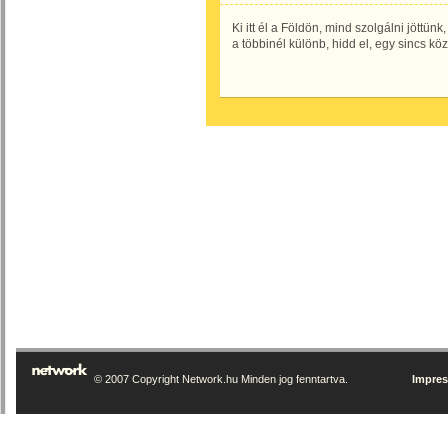
Ki itt él a Földön, mind szolgálni jöttünk,
a többinél különb, hidd el, egy sincs köz
© 2007 Copyright Network.hu Minden jog fenntartva.
Impre