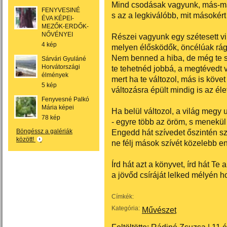
Mind csodásak vagyunk, más-m
FENYVESINÉ
s az a legkiválóbb, mit másokért
ÉVA KÉPEI-
MEZŐK-ERDŐK-
NŐVÉNYEI
Részei vagyunk egy szétesett vi
4 kép
melyen élősködők, öncélúak rá
Nem benned a hiba, de még te s
Sárvári Gyuláné
Horvátországi
te tehetnéd jobbá, a megtévedt v
élmények
mert ha te változol, más is követ
5 kép
változásra épült mindig is az éle
Fenyvesné Palkó
Mária képei
Ha belül változol, a világ megy 
78 kép
- egyre több az öröm, s menekül
Böngéssz a galériák
Engedd hát szívedet őszintén sz
között!
ne félj mások szívét közelebb e
Írd hát azt a könyvet, írd hát Te 
a jövőd csíráját lelked mélyén h
Címkék:
Kategória:
Művészet