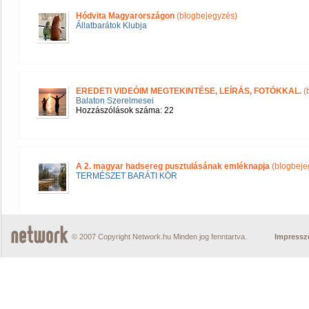
Hódvita Magyarországon
(blogbejegyzés)
Állatbarátok Klubja
EREDETI VIDEÓIM MEGTEKINTÉSE, LEÍRÁS, FOTÓKKAL.
(
Balaton Szerelmesei
Hozzászólások száma: 22
A 2. magyar hadsereg pusztulásának emléknapja
(blogbeje
TERMÉSZET BARÁTI KÖR
© 2007 Copyright Network.hu Minden jog fenntartva.
Impress