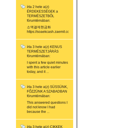
írta
2 hete
a(z)
ÉRDEKESSÉGEK a
TERMÉSZETBŐL
fórumtémában:
소액결제현금화
https://soaekcash.zaemit.com/...
írta
3 hete
a(z)
KENUS
TERMÉSZETJÁRÁS
fórumtémában:
I spent a few quiet minutes
with this article earlier
today, and it ...
írta
3 hete
a(z)
SÜSSÜNK,
FŐZZÜNK A SZABADBAN
fórumtémában:
This answered questions I
did not know I had
because the ...
írta
3 hete
a(z)
CIKKEK