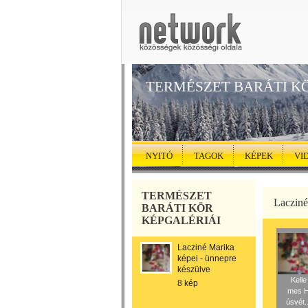
TERMÉSZET BARÁTI K
NYITÓ
TAGOK
KÉPEK
VI
TERMÉSZET
Lacziné
BARÁTI KÖR
KÉPGALÉRIÁI
Lacziné Marika
képei - ünnepre
készülve
Kelle
8 kép
mes 
úsvét..