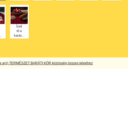
Ízelí
tő a
.
karác...
a a(z) TERMÉSZET BARÁTI KÖR közösség összes képéhez