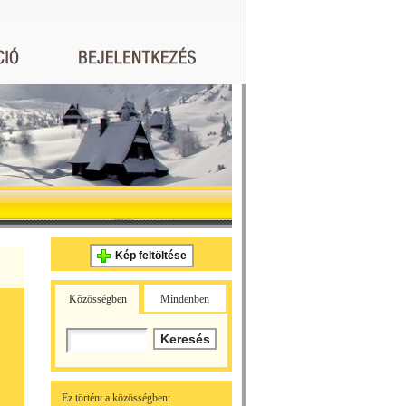
Kép feltöltése
Közösségben
Mindenben
Ez történt a közösségben: