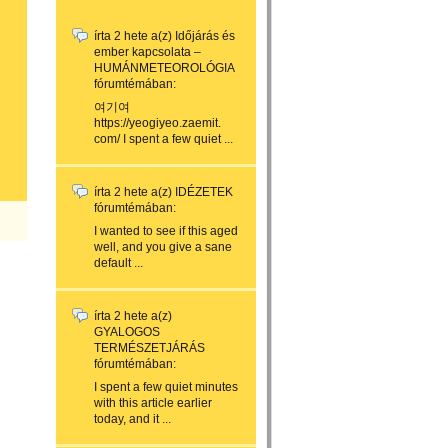
írta
2 hete
a(z)
Időjárás és
ember kapcsolata –
HUMÁNMETEOROLÓGIA
fórumtémában:
여기여
https://yeogiyeo.zaemit.
com/ I spent a few quiet ...
írta
2 hete
a(z)
IDÉZETEK
fórumtémában:
I wanted to see if this aged
well, and you give a sane
default ...
írta
2 hete
a(z)
GYALOGOS
TERMÉSZETJÁRÁS
fórumtémában:
I spent a few quiet minutes
with this article earlier
today, and it ...