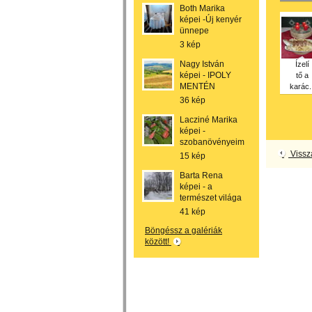
Both Marika
képei -Új kenyér
ünnepe
3 kép
Nagy István
Ízelí
képei - IPOLY
tő a
MENTÉN
karác..
36 kép
Lacziné Marika
képei -
szobanövényeim
Vissz
15 kép
Barta Rena
képei - a
természet világa
41 kép
Böngéssz a galériák
között!