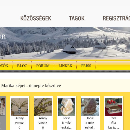
ÖR
DEÓK
BLOG
FÓRUM
LINKEK
FRISS
 Marika képei - ünnepre készülve
Arany
Arany
Jocié
Jocié
Ízelí
H
vessz
vessz
k méz
k méz
tő a
.
ő
ő
eskal...
eskal...
karác...