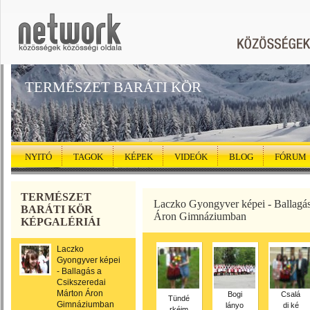
TERMÉSZET BARÁTI KÖR
NYITÓ
TAGOK
KÉPEK
VIDEÓK
BLOG
FÓRUM
TERMÉSZET
Laczko Gyongyver képei - Ballagás
BARÁTI KÖR
Áron Gimnáziumban
KÉPGALÉRIÁI
Laczko
Gyongyver képei
- Ballagás a
Csikszeredai
Márton Áron
Bogi
Csalá
Tündé
Gimnáziumban
lányo
di ké
rkéim