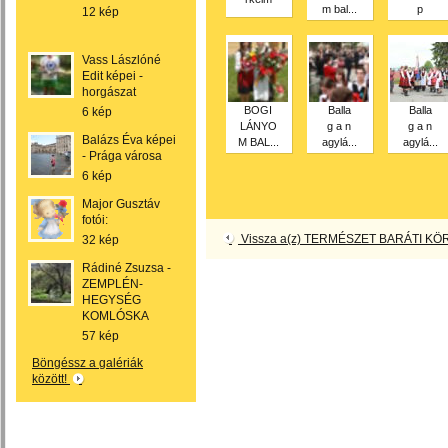
m bal...
p
12 kép
Vass Lászlóné
Edit képei -
horgászat
BOGI
Balla
Balla
6 kép
LÁNYO
g a n
g a n
Balázs Éva képei
M BAL...
agylá...
agylá...
- Prága városa
6 kép
Major Gusztáv
fotói:
Vissza a(z) TERMÉSZET BARÁTI KÖR
32 kép
Rádiné Zsuzsa -
ZEMPLÉN-
HEGYSÉG
KOMLÓSKA
57 kép
Böngéssz a galériák
között!