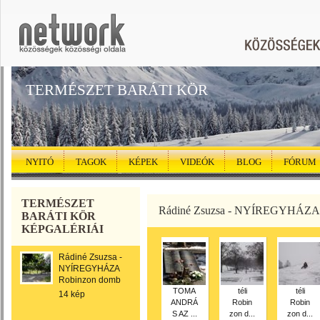
TERMÉSZET BARÁTI KÖR
NYITÓ
TAGOK
KÉPEK
VIDEÓK
BLOG
FÓRUM
TERMÉSZET
Rádiné Zsuzsa - NYÍREGYHÁZA
BARÁTI KÖR
KÉPGALÉRIÁI
Rádiné Zsuzsa -
NYÍREGYHÁZA
Robinzon domb
TOMA
téli
téli
14 kép
ANDRÁ
Robin
Robin
S AZ ...
zon d...
zon d...