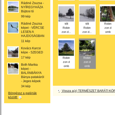
Rádiné Zsuzsa -
NYÍREGYHÁZA
Bújtosi tó
99 kép
Rádiné Zsuzsa
téli
téli
Robin
képei - VÉRCSE
Robin
Robin
zon d
LESEN A
zon d...
zon d...
omb
HAJDÚSÁGBAN
11 kép
Kovács Karcsi
képe - SZEGED
17 kép
Robin
Robin
zon d
zon d
Both Marika
omb
omb
képei -
BALÁNBÁNYA
Bánya-patakáról
- Jeges képek
34 kép
Vissza a(z) TERMÉSZET BARÁTI KÖR
Böngéssz a galériák
között!