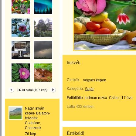
husvéti
Címkék:
vegyes képek
Kategória:
Saját
11/14
oldal (107 kép)
Feltöltötte:
ludman rozsa. Csibe
|
17 éve
Látta 432 ember.
Nagy István
képei- Balaton-
felvidék
Csobánc,
Csesznek
Értékeld!
76 kép