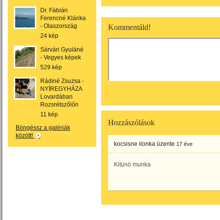
Dr. Fábián
Ferencné Klárika
- Olaszország
Kommentáld!
24 kép
Sárvári Gyuláné
- Vegyes képek
529 kép
Rádiné Zsuzsa -
NYÍREGYHÁZA
Lovardában
Rozsrétszőlőn
11 kép
Hozzászólások
Böngéssz a galériák
között!
kocsisne ilonka
üzente
17 éve
Kitünö munka