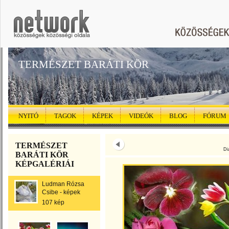
TERMÉSZET BARÁTI KÖR
NYITÓ
TAGOK
KÉPEK
VIDEÓK
BLOG
FÓRUM
TERMÉSZET
Di
BARÁTI KÖR
KÉPGALÉRIÁI
Ludman Rózsa
Csibe - képek
107 kép