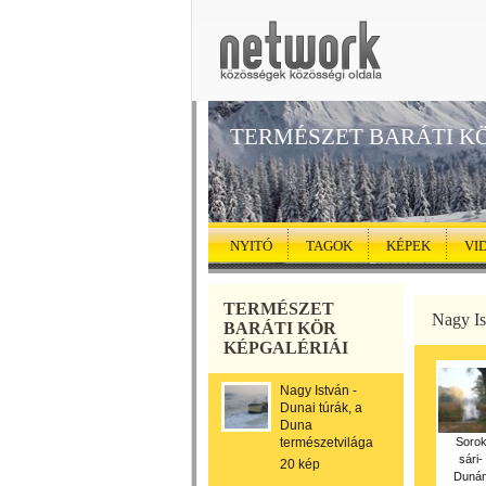
TERMÉSZET BARÁTI K
NYITÓ
TAGOK
KÉPEK
VI
TERMÉSZET
Nagy Is
BARÁTI KÖR
KÉPGALÉRIÁI
Nagy István -
Dunai túrák, a
Duna
természetvilága
Soro
sári-
20 kép
Duná