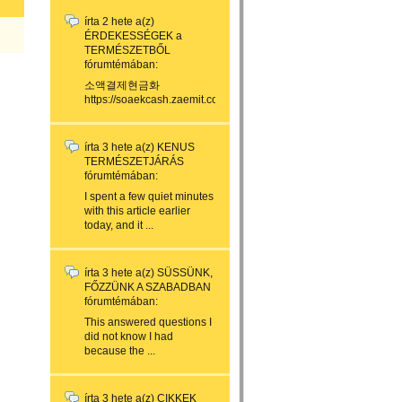
írta
2 hete
a(z)
ÉRDEKESSÉGEK a
TERMÉSZETBŐL
fórumtémában:
소액결제현금화
https://soaekcash.zaemit.com/...
írta
3 hete
a(z)
KENUS
TERMÉSZETJÁRÁS
fórumtémában:
I spent a few quiet minutes
with this article earlier
today, and it ...
írta
3 hete
a(z)
SÜSSÜNK,
FŐZZÜNK A SZABADBAN
fórumtémában:
This answered questions I
did not know I had
because the ...
írta
3 hete
a(z)
CIKKEK