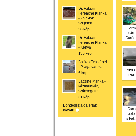
Dr. Fábián
Ferencné Klárika
- Zöld-foki
szigetek
Soro
58 kép
sári-
Dr. Fábián
Dunán.
Ferencné Klárika
- Kenya
130 kép
Balázs Éva képei
- Prága városa
VISE
6 kép
RÁD
Lacziné Marika -
kézimunkák,
szőnyegeim
31 kép
Böngéssz a galériák
Duna
között!
zajlá
s Pak..