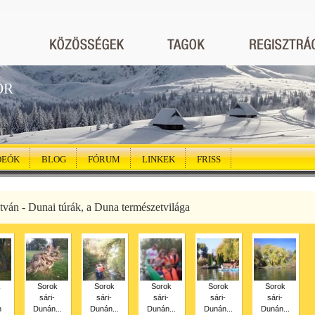
ÖR
DEÓK
BLOG
FÓRUM
LINKEK
FRISS
tván - Dunai túrák, a Duna természetvilága
k
Sorok
Sorok
Sorok
Sorok
Sorok
sári-
sári-
sári-
sári-
sári-
n
Dunán...
Dunán...
Dunán...
Dunán...
Dunán...