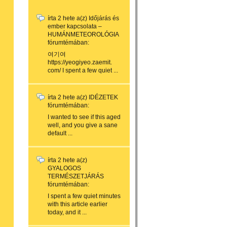
írta
2 hete
a(z)
Időjárás és
ember kapcsolata –
HUMÁNMETEOROLÓGIA
fórumtémában:
여기여
https://yeogiyeo.zaemit.
com/ I spent a few quiet ...
írta
2 hete
a(z)
IDÉZETEK
fórumtémában:
I wanted to see if this aged
well, and you give a sane
default ...
írta
2 hete
a(z)
GYALOGOS
TERMÉSZETJÁRÁS
fórumtémában:
I spent a few quiet minutes
with this article earlier
today, and it ...