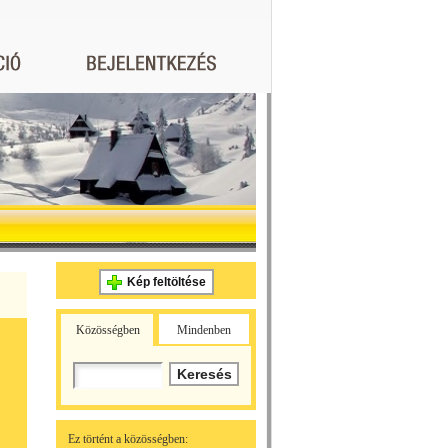
Kép feltöltése
Közösségben
Mindenben
Ez történt a közösségben: