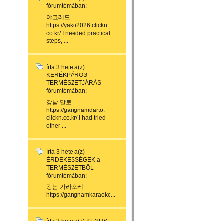
fórumtémában:
야코레드
https://yako2026.clickn.
co.kr/ I needed practical
steps, ...
írta
3 hete
a(z)
KERÉKPÁROS
TERMÉSZETJÁRÁS
fórumtémában:
강남 달토
https://gangnamdarto.
clickn.co.kr/ I had tried
other ...
írta
3 hete
a(z)
ÉRDEKESSÉGEK a
TERMÉSZETBŐL
fórumtémában:
강남 가라오케
https://gangnamkaraoke...