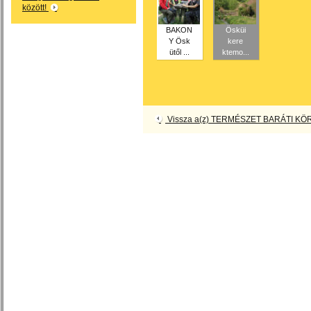
között!
BAKON
Ösküi
Y Ösk
kere
ütől ...
ktemo...
Vissza a(z) TERMÉSZET BARÁTI KÖR