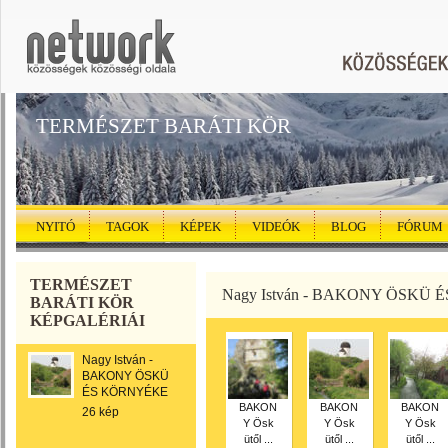
TERMÉSZET BARÁTI KÖR
NYITÓ
TAGOK
KÉPEK
VIDEÓK
BLOG
FÓRUM
TERMÉSZET
Nagy István - BAKONY ÖSKÜ
BARÁTI KÖR
KÉPGALÉRIÁI
Nagy István -
BAKONY ÖSKÜ
ÉS KÖRNYÉKE
BAKON
BAKON
BAKON
26 kép
Y Ösk
Y Ösk
Y Ösk
ütől ...
ütől ...
ütől ...