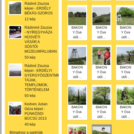
Rádiné Zsuzsa
képei - ERDÉLY
BÉKÁS-SZOROS
12 kép
Rádininé Zsuzsa
BAKON
BAKON
BAKON
- NYÍREGYHÁZA
Y Ösk
Y Ösk
Y Ösk
HÚSVÉTI
ütől ...
ütől ...
ütől ...
VÁSÁR A
SÓSTÓI
MÚZEUMFALUBAN
50 kép
Rádiné Zsuzsa
BAKON
BAKON
BAKON
képei - ERDÉLYI
Y Ösk
Y Ösk
Y Ösk
GYERGYÓSZENTMIKLÓSI
ütől ...
ütől ...
ütől ...
TÁJAK,
TEMPLOMOK,
TÖRTÉNELEM
93 kép
Kedves Julian
BAKON
BAKON
BAKON
Géza képei -
Y Ösk
Y Ösk
Y Ösk
PÜNKÖSDI
ütől ...
ütől ...
ütől ...
BÚCSÚ 2013
40 kép
Böngéssz a galériák