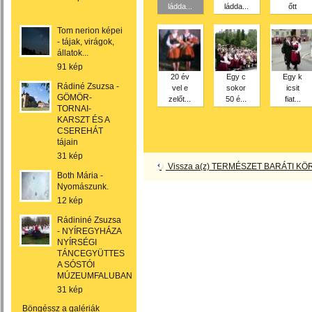
ládda...
ládda...
őtt
Tom nerion képei
- tájak, virágok,
állatok...
91 kép
20 év
Egy c
Egy k
Rádiné Zsuzsa -
vel e
sokor
icsit
GÖMÖR-
zelőt...
50 é...
fiat...
TORNAI-
KARSZT ÉS A
CSEREHÁT
tájain
31 kép
Vissza a(z) TERMÉSZET BARÁTI KÖR
Both Mária -
Nyomászunk.
12 kép
Rádininé Zsuzsa
- NYÍREGYHÁZA
NYÍRSÉGI
TÁNCEGYÜTTES
A SÓSTÓI
MÚZEUMFALUBAN
31 kép
Böngéssz a galériák