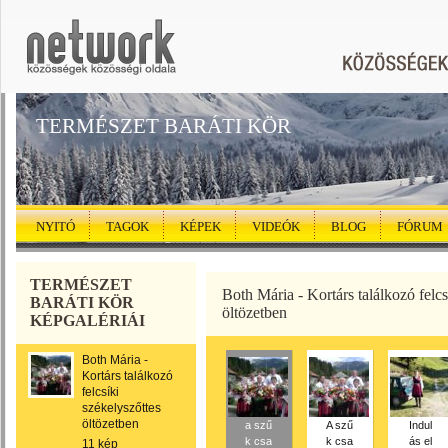
TERMÉSZET BARÁTI KÖR
NYITÓ
TAGOK
KÉPEK
VIDEÓK
BLOG
FÓRUM
TERMÉSZET
Both Mária - Kortárs találkozó felcs
BARÁTI KÖR
öltözetben
KÉPGALÉRIÁI
Both Mária -
Kortárs találkozó
felcsíki
székelyszőttes
öltözetben
a szű
A szű
Indul
k csa
k csa
ás el
11 kép