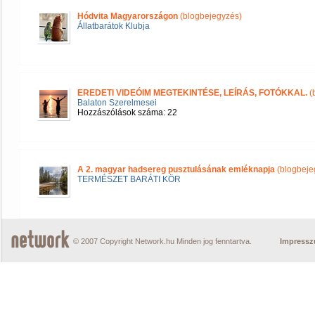
Hódvita Magyarországon
(blogbejegyzés)
Állatbarátok Klubja
EREDETI VIDEÓIM MEGTEKINTÉSE, LEÍRÁS, FOTÓKKAL.
(
Balaton Szerelmesei
Hozzászólások száma: 22
A 2. magyar hadsereg pusztulásának emléknapja
(blogbeje
TERMÉSZET BARÁTI KÖR
© 2007 Copyright Network.hu Minden jog fenntartva.
Impress