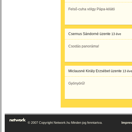
Felső-cuha völgy Pápa-kilátó
Csernus Sándorné
üzente
13 éve
Csodás panoráma!
Miclausné Király Erzsébet
üzente
13 év
Gyönyörű!
© 2007 Copyright Network.hu Minden jog fenntartva.
Impre