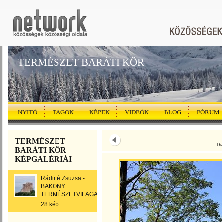
TERMÉSZET BARÁTI KÖR
NYITÓ
TAGOK
KÉPEK
VIDEÓK
BLOG
FÓRUM
TERMÉSZET
Di
BARÁTI KÖR
KÉPGALÉRIÁI
Rádiné Zsuzsa -
BAKONY
TERMÉSZETVILAGA
28 kép