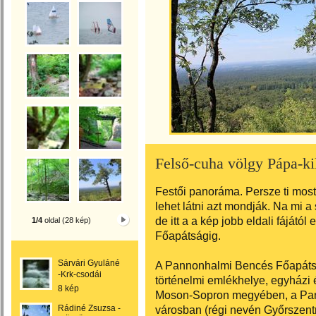
Felső-cuha völgy Pápa-ki
Festői panoráma. Persze ti most
lehet látni azt mondják. Na mi a
de itt a a kép jobb eldali fájátó
1/4
oldal (28 kép)
Főapátságig.
Sárvári Gyuláné
A Pannonhalmi Bencés Főapáts
-Krk-csodái
történelmi emlékhelye, egyházi 
8 kép
Moson-Sopron megyében, a Pan
Rádiné Zsuzsa -
városban (régi nevén Győrszentm