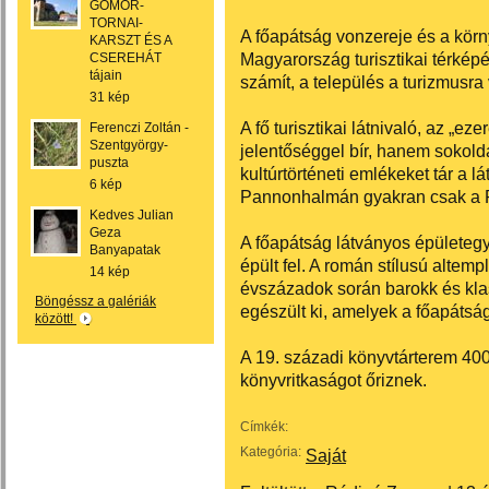
GÖMÖR-
TORNAI-
A főapátság vonzereje és a körn
KARSZT ÉS A
Magyarország turisztikai térkép
CSEREHÁT
tájain
számít, a település a turizmusr
31 kép
A fő turisztikai látnivaló, az „e
Ferenczi Zoltán -
Szentgyörgy-
jelentőséggel bír, hanem sokolda
puszta
kultúrtörténeti emlékeket tár a lá
6 kép
Pannonhalmán gyakran csak a P
Kedves Julian
Geza
A főapátság látványos épületeg
Banyapatak
épült fel. A román stílusú altem
14 kép
évszázadok során barokk és klas
Böngéssz a galériák
egészült ki, amelyek a főapátsá
között!
A 19. századi könyvtárterem 4
könyvritkaságot őriznek.
Címkék:
Kategória:
Saját