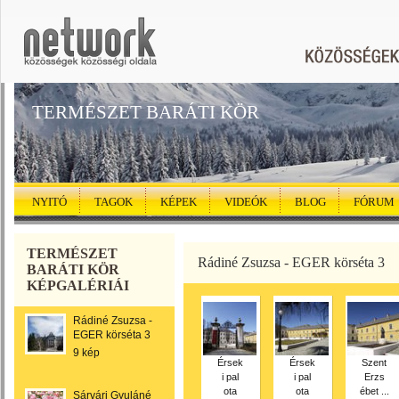
TERMÉSZET BARÁTI KÖR
NYITÓ
TAGOK
KÉPEK
VIDEÓK
BLOG
FÓRUM
TERMÉSZET
Rádiné Zsuzsa - EGER körséta 3
BARÁTI KÖR
KÉPGALÉRIÁI
Rádiné Zsuzsa -
EGER körséta 3
9 kép
Érsek
Érsek
Szent
i pal
i pal
Erzs
ota
ota
ébet ...
Sárvári Gyuláné