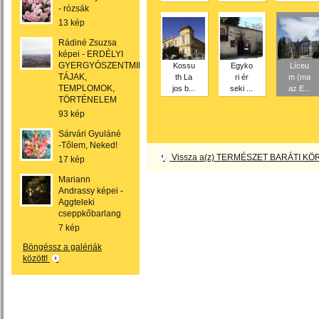
- rózsák
13 kép
Rádiné Zsuzsa
képei - ERDÉLYI
GYERGYÓSZENTMIKLÓSI
Kossu
Egyko
Líceu
TÁJAK,
th La
ri ér
m (ma
TEMPLOMOK,
jos b...
seki ...
az E...
TÖRTÉNELEM
93 kép
Sárvári Gyuláné
-Tőlem, Neked!
Vissza a(z) TERMÉSZET BARÁTI KÖR
17 kép
Mariann
Andrassy képei -
Aggteleki
cseppkőbarlang
7 kép
Böngéssz a galériák
között!