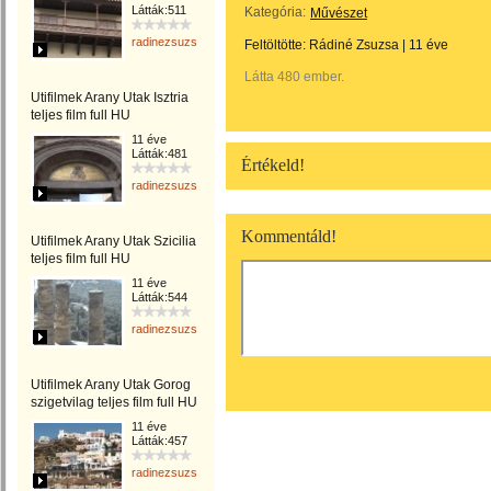
Látták:511
Kategória:
Művészet
radinezsuzsa
Feltöltötte:
Rádiné Zsuzsa
|
11 éve
Látta 480 ember.
Utifilmek Arany Utak Isztria
teljes film full HU
11 éve
Látták:481
Értékeld!
radinezsuzsa
Kommentáld!
Utifilmek Arany Utak Szicilia
teljes film full HU
11 éve
Látták:544
radinezsuzsa
Utifilmek Arany Utak Gorog
szigetvilag teljes film full HU
11 éve
Látták:457
radinezsuzsa