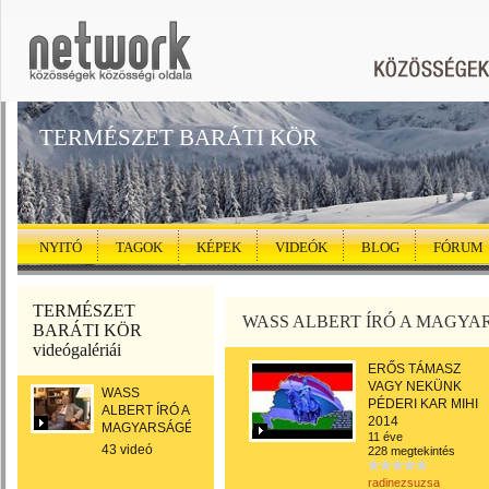
TERMÉSZET BARÁTI KÖR
NYITÓ
TAGOK
KÉPEK
VIDEÓK
BLOG
FÓRUM
TERMÉSZET
WASS ALBERT ÍRÓ A MAGYA
BARÁTI KÖR
videógalériái
ERŐS TÁMASZ
VAGY NEKÜNK
WASS
PÉDERI KAR MIHI
ALBERT ÍRÓ A
2014
MAGYARSÁGÉRT
11 éve
43 videó
228 megtekintés
radinezsuzsa