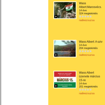
Wass
Albert.Marosvécs.
14 éve
324 megtekintés
radinezsuzsa
Wass Albert: A sziv
14 éve
204 megtekintés
radinezsuzsa
Wass Albert
üzenete március
15-re
14 éve
201 megtekintés
radinezsuzsa