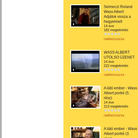
Selmeczi Roland
Wass Albert:
Adjátok vissza a
hegyeimet!
14 éve
182 megtekintés
radinezsuzsa
WASS ALBERT
UTOLSO ÜZENET
14 éve
222 megtekintés
radinezsuzsa
A látó ember - Wass
Albert portré (5.
rész)
14 éve
213 megtekintés
radinezsuzsa
A látó ember - Wass
Albert portré (3.