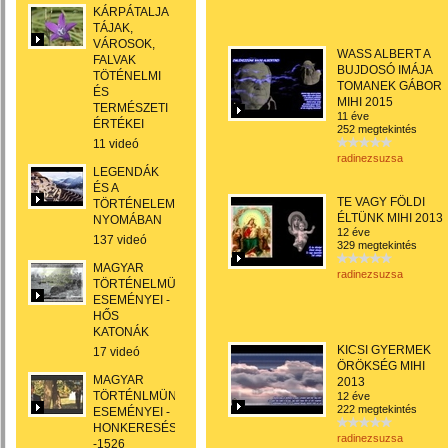
KÁRPÁTALJA
TÁJAK,
VÁROSOK,
WASS ALBERT A
FALVAK
BUJDOSÓ IMÁJA
TÖTÉNELMI
TOMANEK GÁBOR
ÉS
MIHI 2015
TERMÉSZETI
11 éve
ÉRTÉKEI
252 megtekintés
11 videó
radinezsuzsa
LEGENDÁK
ÉS A
TE VAGY FÖLDI
TÖRTÉNELEM
ÉLTÜNK MIHI 2013
NYOMÁBAN
12 éve
137 videó
329 megtekintés
MAGYAR
radinezsuzsa
TÖRTÉNELMÜNK
ESEMÉNYEI -
HŐS
KATONÁK
KICSI GYERMEK
17 videó
ÖRÖKSÉG MIHI
MAGYAR
2013
TÖRTÉNLMÜNK
12 éve
222 megtekintés
ESEMÉNYEI -
HONKERESÉSTŐL
radinezsuzsa
-1526