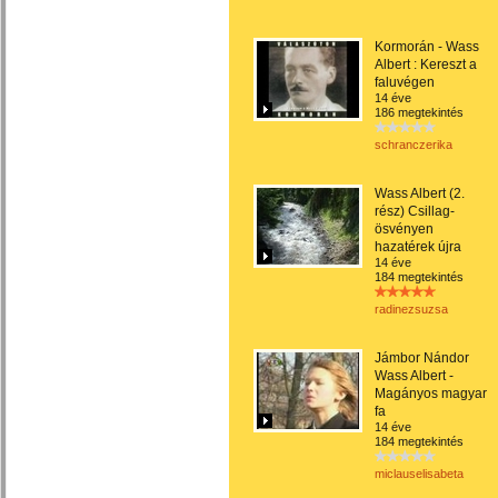
Kormorán - Wass
Albert : Kereszt a
faluvégen
14 éve
186 megtekintés
schranczerika
Wass Albert (2.
rész) Csillag-
ösvényen
hazatérek újra
14 éve
184 megtekintés
radinezsuzsa
Jámbor Nándor
Wass Albert -
Magányos magyar
fa
14 éve
184 megtekintés
miclauselisabeta