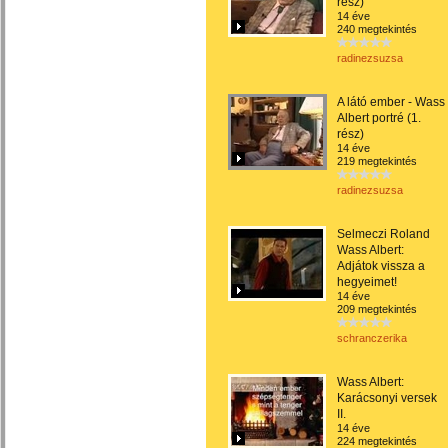
rész)
14 éve
240 megtekintés
radinezsuzsa
A látó ember - Wass
Albert portré (1.
rész)
14 éve
219 megtekintés
radinezsuzsa
Selmeczi Roland
Wass Albert:
Adjátok vissza a
hegyeimet!
14 éve
209 megtekintés
schranczerika
Wass Albert:
Karácsonyi versek
II.
14 éve
224 megtekintés