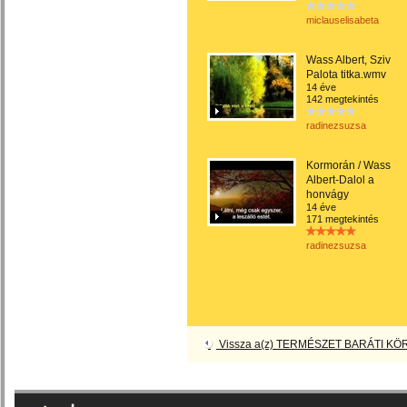
miclauselisabeta
Wass Albert, Sziv
Palota titka.wmv
14 éve
142 megtekintés
radinezsuzsa
Kormorán / Wass
Albert-Dalol a
honvágy
14 éve
171 megtekintés
radinezsuzsa
Vissza a(z) TERMÉSZET BARÁTI KÖR 