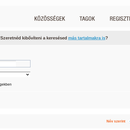
 Szeretnéd kibővíteni a keresésed
más tartalmakra is
?
égekben
Név szerint