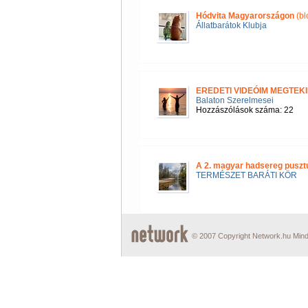
Hódvita Magyarországon
(bl
Állatbarátok Klubja
EREDETI VIDEÓIM MEGTEKI
Balaton Szerelmesei
Hozzászólások száma: 22
A 2. magyar hadsereg puszt
TERMÉSZET BARÁTI KÖR
© 2007 Copyright Network.hu Minde