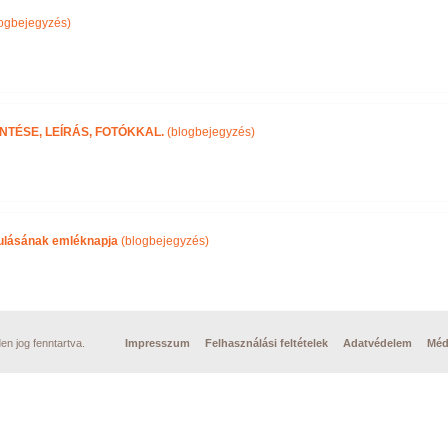
ogbejegyzés)
NTÉSE, LEÍRÁS, FOTÓKKAL.
(blogbejegyzés)
ulásának emléknapja
(blogbejegyzés)
n jog fenntartva.
Impresszum
Felhasználási feltételek
Adatvédelem
Méd